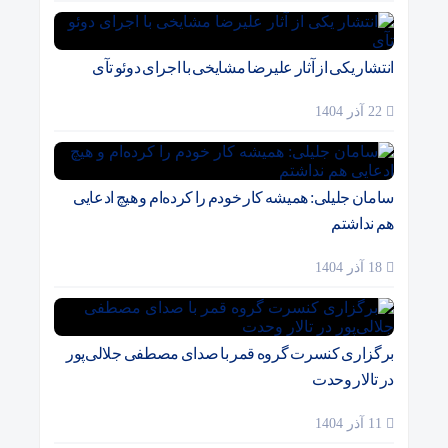
انتشار یکی از آثار علیرضا مشایخی با اجرای دوئو تآی
22 آذر 1404
سامان جلیلی: همیشه کار خودم را کرده‌ام و هیچ ادعایی
هم نداشتم
18 آذر 1404
برگزاری کنسرت گروه قمر با صدای مصطفی جلالی‌پور
در تالار وحدت
11 آذر 1404