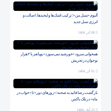
آلبوم «نسل من»؛ ترکیب اشک‌ها و لبخندها، اصالت و
انرژی نسل جدید
08 آذر 1404
همخوانی سرود «خورشید نمی‌سوزد» پویانفر با ۲ هزار
نوجوان در تجریش
01 آذر 1404
بازگشت رضا فانید به صحنه/ «روزهای دور» تا «خواب در
ماه» در بلک باکس
22 آبان 1404