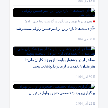
13 دی 1404
هم‌زمان با نهمین سالگرد درگذشت دنیا فنی زاده؛
«آن دست‌ها»؛ تازه‌ترین اثر امیرحسین رئوفی منتشر شد
08 دی 1404
مفاخر لر در جشنواره بلوط؛ از ورزشکاران ملی تا
هنرمندان / نغمه‌های لری در دل پایتخت پیچید
30 آذر 1404
برگزاری رویداد تخصصی حنجره و آواز در تهران
23 آذر 1404