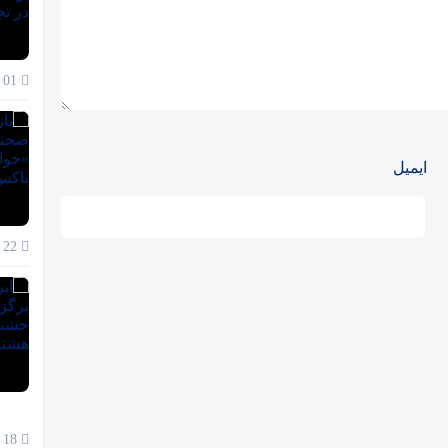
01 آذر 1404
ایمیل
22 آبان 1404
18 آبان 1404