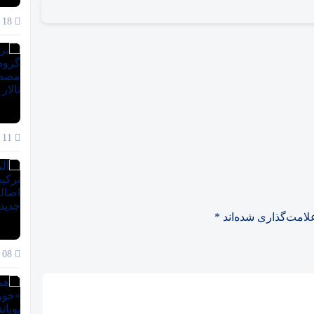
18 آذر 1404
11 آذر 1404
لامت‌گذاری شده‌اند
*
08 آذر 1404