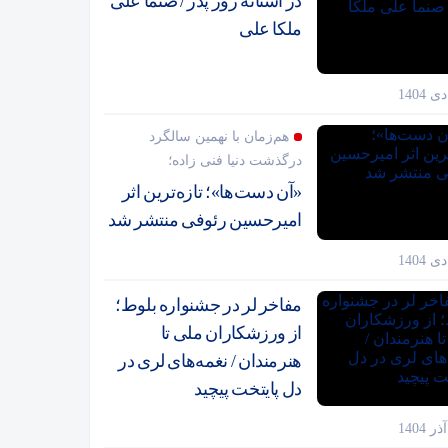
در آستانه روز پدر / صنما علی
ملکا علی
هم‌زمان با نهمین سالگرد
درگذشت دنیا فنی زاده؛
«آن دست‌ها»؛ تازه‌ترین اثر
امیرحسین رئوفی منتشر شد
مفاخر لر در جشنواره بلوط؛
از ورزشکاران ملی تا
هنرمندان / نغمه‌های لری در
دل پایتخت پیچید