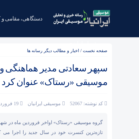
دستگاهی، مقامی و 
موسیقی ایرانیان
صفحه نخست
/
اخبار و مطالب دیگر رسانه ها
سپهر سعادتی مدیر هماهنگی و
موسیقی «رستاک» عنوان کرد
کد نوشته: 52067
موسیقی ایرانیان
19 فروردین 1393
گروه موسیقی «رستاک» اواخر فروردین ماه در شهر
تازه‌ترین کنسرت خود در سال جدید را اجرا می ک