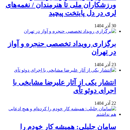
ورزشکاران ملی تا هنرمندان / نغمه‌های
لری در دل پایتخت پیچید
30 آذر 1404
برگزاری رویداد تخصصی حنجره و آواز
در تهران
23 آذر 1404
انتشار یکی از آثار علیرضا مشایخی با
اجرای دوئو تآی
22 آذر 1404
سامان جلیلی: همیشه کار خودم را