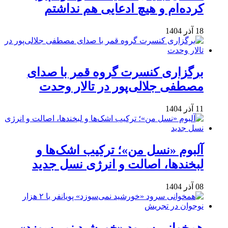
کرده‌ام و هیچ ادعایی هم نداشتم
18 آذر 1404
برگزاری کنسرت گروه قمر با صدای
مصطفی جلالی‌پور در تالار وحدت
11 آذر 1404
آلبوم «نسل من»؛ ترکیب اشک‌ها و
لبخندها، اصالت و انرژی نسل جدید
08 آذر 1404
همخوانی سرود «خورشید نمی‌سوزد»