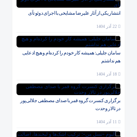
انتشار یکی از آثار علیرضا مشایخی با اجرای دوئو تآی
22 آذر 1404
سامان جلیلی: همیشه کار خودم را کرده‌ام و هیچ ادعایی
هم نداشتم
18 آذر 1404
برگزاری کنسرت گروه قمر با صدای مصطفی جلالی‌پور
در تالار وحدت
11 آذر 1404