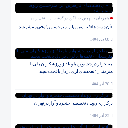
هم‌زمان با نهمین سالگرد درگذشت دنیا فنی زاده؛
«آن دست‌ها»؛ تازه‌ترین اثر امیرحسین رئوفی منتشر شد
08 دی 1404
مفاخر لر در جشنواره بلوط؛ از ورزشکاران ملی تا
هنرمندان / نغمه‌های لری در دل پایتخت پیچید
30 آذر 1404
برگزاری رویداد تخصصی حنجره و آواز در تهران
23 آذر 1404