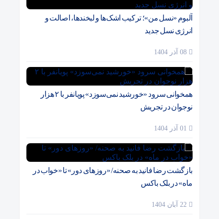
آلبوم «نسل من»؛ ترکیب اشک‌ها و لبخندها، اصالت و
انرژی نسل جدید
08 آذر 1404
همخوانی سرود «خورشید نمی‌سوزد» پویانفر با ۲ هزار
نوجوان در تجریش
01 آذر 1404
بازگشت رضا فانید به صحنه/ «روزهای دور» تا «خواب در
ماه» در بلک باکس
22 آبان 1404