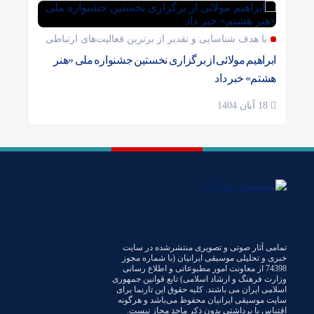
با هدف شناسایی و تقدیر از برترین فعالیت‌های ارتباطی
ابراهیم مولائی از برگزاری نخستین جشنواره ملی «هنر
هشتم» خبر داد
18 آبان 1404
تمامی آثار صوتی و تصویری منتشرشده در سایت
خبری و تحلیلی موسیقی ایرانیان (با شماره مجوز
74398 از معاونت امور مطبوعاتی و اطلاع رسانی
وزارت فرهنگ و ارشاد اسلامی) تابع قوانین جمهوری
اسلامی ایران می باشند. کلیه حقوق این تارنما برای
سایت موسیقی ایرانیان محفوظ می‌باشد و هرگونه
اقتباس یا برداشتی بدون ذکر ماخذ مجاز نیست.