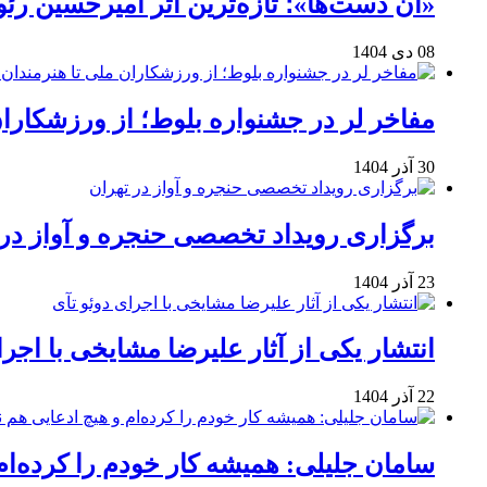
«آن دست‌ها»؛ تازه‌ترین اثر امیرحسین ر
08 دی 1404
مفاخر لر در جشنواره بلوط؛ از ورزشکاران 
30 آذر 1404
برگزاری رویداد تخصصی حنجره و آواز در 
23 آذر 1404
انتشار یکی از آثار علیرضا مشایخی با اجرا
22 آذر 1404
سامان جلیلی: همیشه کار خودم را کرده‌ام