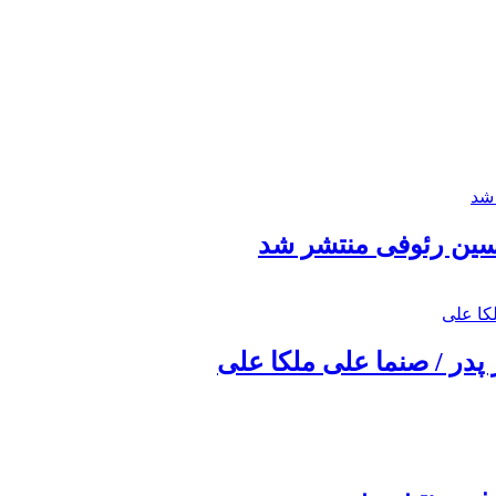
حسین رئوفی منتشر شد
 پدر / صنما علی ملکا علی