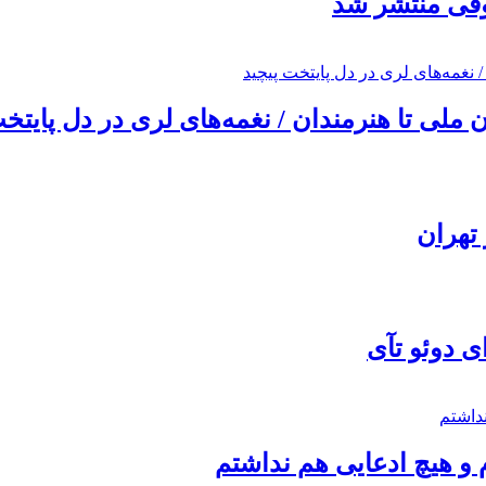
ئوفی منتشر شد
ملی تا هنرمندان / نغمه‌های لری در دل پایتخت
تهران
ی دوئو تآی
 و هیچ ادعایی هم نداشتم