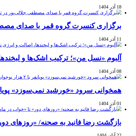
18 آذر 1404
برگزاری کنسرت گروه قمر با صدای مصطفی
11 آذر 1404
آلبوم «نسل من»؛ ترکیب اشک‌ها و لبخنده
08 آذر 1404
همخوانی سرود «خورشید نمی‌سوزد» پویانفر با ۲ هزار نوجوان 
01 آذر 1404
بازگشت رضا فانید به صحنه/ «روزهای دور
22 آبان 1404