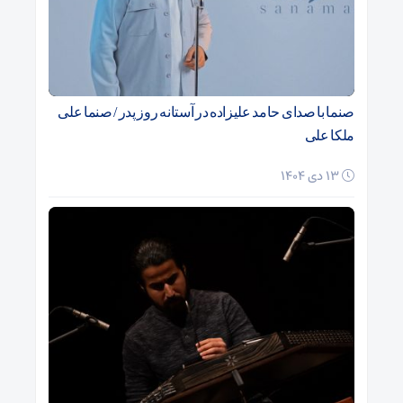
صنما با صدای حامد علیزاده در آستانه روز پدر / صنما علی
ملکا علی
13 دی 1404