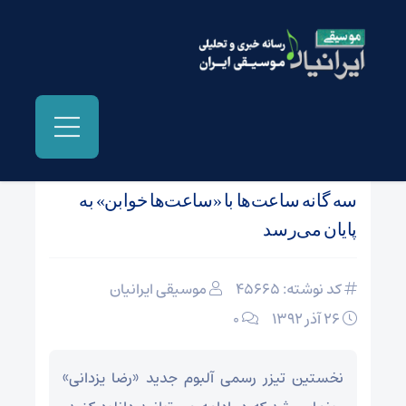
صفحه نخست
/
اخبار و مطالب دیگر رسانه ها
سه گانه ساعت‌ها با «ساعت‌ها خوابن» به
پایان می‌رسد
کد نوشته: 45665
موسیقی ایرانیان
26 آذر 1392
۰
نخستین تیزر رسمی آلبوم جدید «رضا یزدانی»