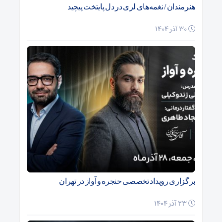
هنرمندان / نغمه‌های لری در دل پایتخت پیچید
30 آذر 1404
برگزاری رویداد تخصصی حنجره و آواز در تهران
23 آذر 1404