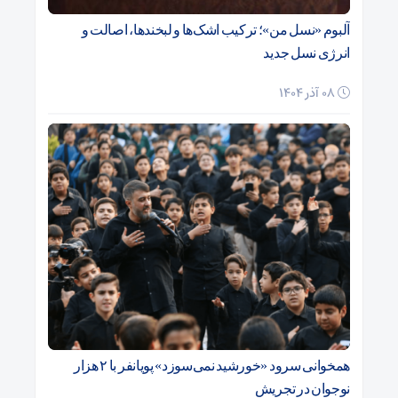
آلبوم «نسل من»؛ ترکیب اشک‌ها و لبخندها، اصالت و
انرژی نسل جدید
08 آذر 1404
همخوانی سرود «خورشید نمی‌سوزد» پویانفر با ۲ هزار
نوجوان در تجریش