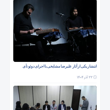
انتشار یکی از آثار علیرضا مشایخی با اجرای دوئو تآی
22 آذر 1404