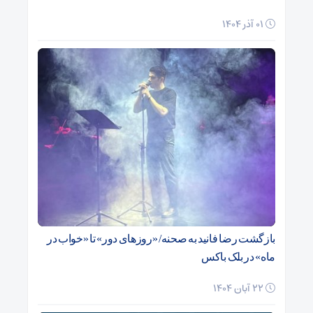
01 آذر 1404
بازگشت رضا فانید به صحنه/ «روزهای دور» تا «خواب در
ماه» در بلک باکس
22 آبان 1404