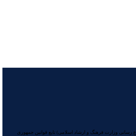
یرانیان (با شماره مجوز 74398 از معاونت امور مطبوعاتی و اطلاع رسانی وزارت فرهنگ و ارشاد اسلامی) تابع قوانین جمهوری