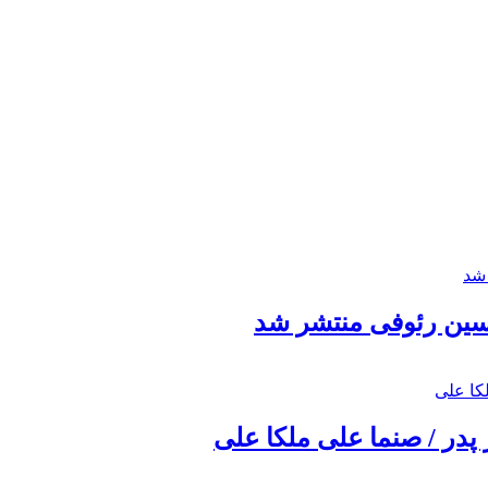
حسین رئوفی منتشر شد
 پدر / صنما علی ملکا علی