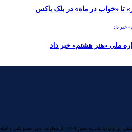
» تا «خواب در ماه» در بلک باکس
ره ملی «هنر هشتم» خبر داد
تمامی آثار صوتی و تصویری منتشرشده در سایت خبری و تحلیلی موسیقی ا