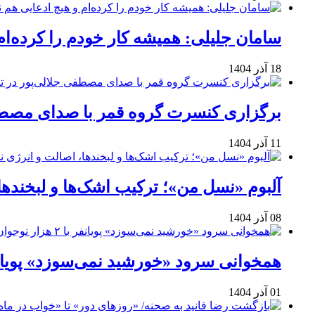
سامان جلیلی: همیشه کار خودم را کرده‌ام
18 آذر 1404
برگزاری کنسرت گروه قمر با صدای مصطفی
11 آذر 1404
آلبوم «نسل من»؛ ترکیب اشک‌ها و لبخنده
08 آذر 1404
همخوانی سرود «خورشید نمی‌سوزد» پویانفر با ۲ هزار نوجوان 
01 آذر 1404