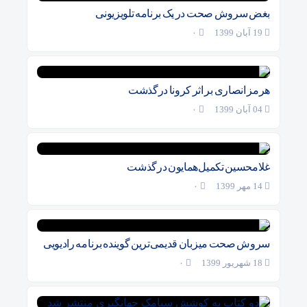
بغض سروش صحت در یک برنامه تلویزیونی
19 آبان 1399
۰
هرمز انصاری بر اثر کرونا درگذشت
04 آبان 1399
۰
غلامحسین تکمیل‌همایون درگذشت
14 مهر 1399
۰
سروش صحت میزبان قدیمی‌ترین گوینده برنامه رادیویی
18 شهریور 1399
۰