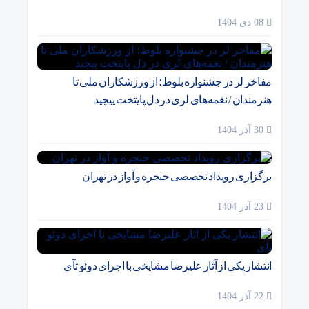
08 دی 1404
مفاخر لر در جشنواره بلوط؛ از ورزشکاران ملی تا
هنرمندان / نغمه‌های لری در دل پایتخت پیچید
30 آذر 1404
برگزاری رویداد تخصصی حنجره و آواز در تهران
23 آذر 1404
انتشار یکی از آثار علیرضا مشایخی با اجرای دوئو تآی
22 آذر 1404