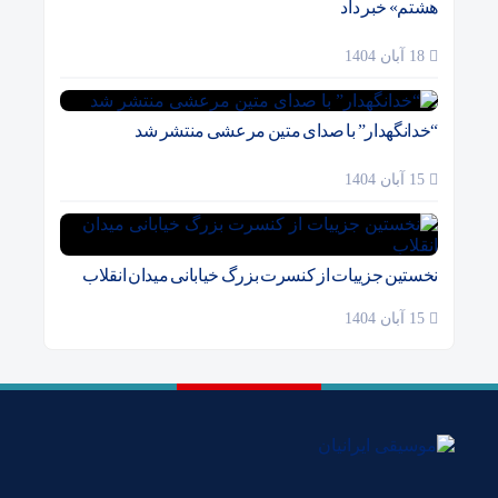
هشتم» خبر داد
18 آبان 1404
“خدانگهدار” با صدای متین مرعشی منتشر شد
15 آبان 1404
نخستین جزییات از کنسرت بزرگ خیابانی میدان انقلاب
15 آبان 1404