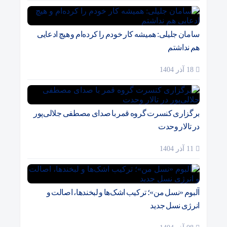
سامان جلیلی: همیشه کار خودم را کرده‌ام و هیچ ادعایی
هم نداشتم
18 آذر 1404
برگزاری کنسرت گروه قمر با صدای مصطفی جلالی‌پور
در تالار وحدت
11 آذر 1404
آلبوم «نسل من»؛ ترکیب اشک‌ها و لبخندها، اصالت و
انرژی نسل جدید