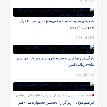
08 آذر 1404
همخوانی سرود «خورشید نمی‌سوزد» پویانفر با ۲ هزار
نوجوان در تجریش
01 آذر 1404
بازگشت رضا فانید به صحنه/ «روزهای دور» تا «خواب در
ماه» در بلک باکس
22 آبان 1404
با هدف شناسایی و تقدیر از برترین فعالیت‌های ارتباطی
ابراهیم مولائی از برگزاری نخستین جشنواره ملی «هنر