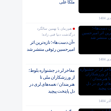
ملکا علی
هم‌زمان با نهمین سالگرد
درگذشت دنیا فنی زاده؛
«آن دست‌ها»؛ تازه‌ترین اثر
امیرحسین رئوفی منتشر شد
مفاخر لر در جشنواره بلوط؛
از ورزشکاران ملی تا
هنرمندان / نغمه‌های لری در
دل پایتخت پیچید