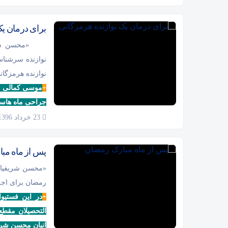
براى درمان یک
«محسن شری
نوازنده سرشناس
نوازنده هرمزگا
+
موسی کمالی (نو
جراحی ماه هاست
23 خرداد 1396
پس از ماه مب
«محسن شریفیان
رمضان براى اجرا
+
در این فستیو
التحصیلان مقطع
انبان محسن شری