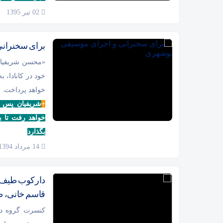
02 تیر 1395
برای سخنران
«محسن شریفیان»
خود در کانادا، 
خواهد پرداخت.
+
شریفیان پس ا
خواهد رفت تا ب
بگذارد
14 مرداد 1394
دارکوب طیف و
قاسم خانی، طن
کنسرت گروه دا