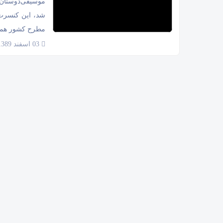
موسیقی‌دوستان 
شد، این کنسرت 
مطرح کشور همچون
03 اسفند 1389