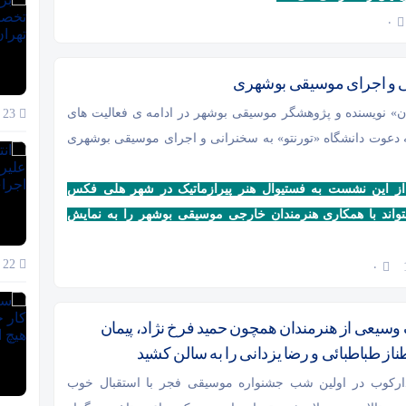
۰
ى و اجراى موسیقى بوشهرى
 نویسنده و پژوهشگر موسیقى بوشهر در ادامه ى فعالیت هاى
23 آذر 1404
به دعوت دانشگاه «تورنتو» به سخنرانى و اجراى موسیقى بوشهرى
ز این نشست به فستیوال هنر پیرازماتیک در شهر هلى فکس
تواند با همکارى هنرمندان خارجى موسیقى بوشهر را به نمایش
22 آذر 1404
۰
سیعی از هنرمندان همچون حمید فرخ نژاد، پیمان
از طباطبائی و رضا یزدانی را به سالن کشید
رکوب در اولین شب جشنواره موسیقی فجر با استقبال خوب