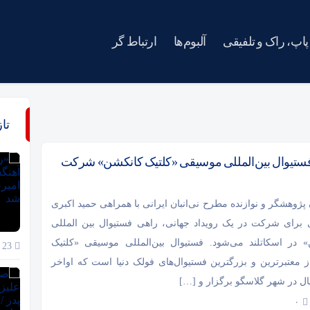
پاپ، راک و تلفیقی
آلبوم‌ها
ارتباط گر
تا
 فستیوال بین‌المللى موسیقى «کلتیک کانکشن» شرکت
وهشگر و نوازنده مطرح نى‌انبان ایرانى با همراهى حمید اکبرى
 براى شرکت در یک رویداد جهانى، راهى فستیوال بین المللى
 در اسکاتلند مى‌شود. فستیوال بین‌المللى موسیقى «کلتیک
23 خرداد 1405
 معتبرترین و بزرگترین فستیوال‌هاى فولک دنیا است که اواخر
ال در شهر گلاسگو برگزار و […]
۰