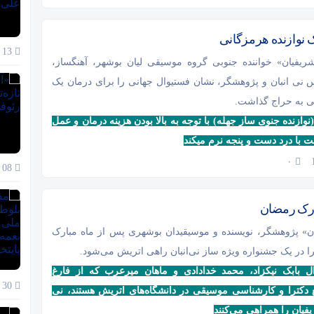
 نوازنده هرمزگانى
13 دی 1404
فیان» خواننده جنوبی گروه موسیقی لیان بوشهر، آهنگساز،
 نی انبان و پژوهشگر، نشان فستیوال جهانى را براى درمان یک
نى به حراج گذاشت.
ازنده جنوی ساز جهله) با توجه به بالا بودن هزینه درمان و عمل
 با درد دست و پنجه نرم میکند
۰
08 دی 1404
ارک رمضان
» پژوهشگر، نویسنده و موسیقیدان بوشهری پس از ماه مبارک
 در یک جشنواره ویژه ساز نى‌انبان راهى اتریش مى‌شود.
ال بابک نیکزاد، محمد خدادادى و ماهان میرعرب که از فارغ
30 آذر 1404
 دکترا و کارشناسى موسیقى در دانشگاه‌هاى اتریش هستند، نی
فیان را همراهی می‌کنند