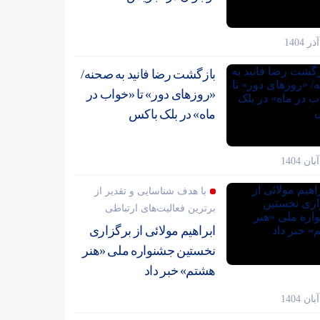
بازگشت رضا فانید به صحنه/
«روزهای دور» تا «خواب در
ماه» در بلک باکس
با هدف شناسایی و تقدیر از
برترین فعالیت‌های ارتباطی
ابراهیم مولائی از برگزاری
نخستین جشنواره ملی «هنر
هشتم» خبر داد