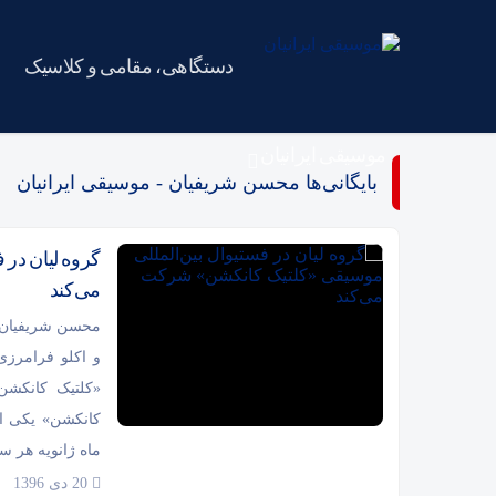
دستگاهی، مقامی و کلاسیک
موسیقی ایرانیان
بایگانی‌ها محسن شریفیان - موسیقی ایرانیان
گروه لیان در
می‌کند
محسن شریفیان پژ
و اکلو فرامرزى
«کلتیک کانکشن»
کانکشن» یکى از
ماه ژانویه هر س
20 دی 1396