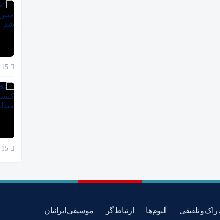
15 آبان 1404
15 آبان 1404
 راک و تلفیقی
آلبوم‌ها
ارتباط گر
موسیقی ایرانیان