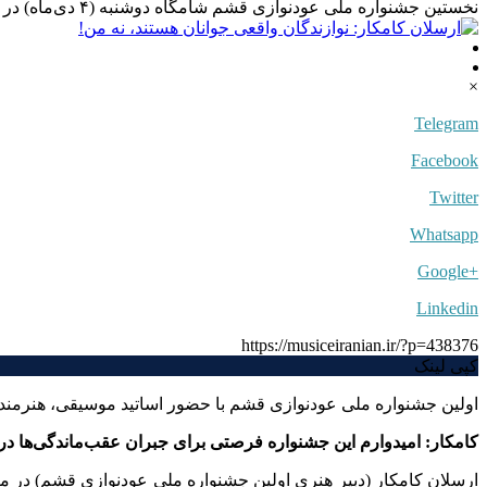
نخستین جشنواره ملی عودنوازی قشم شامگاه دوشنبه (۴ دی‌ماه) در سالن همایش‌های اداره کل فرهنگ و ارشاد اسلامی قشم آغاز به کار کرد.
×
Telegram
Facebook
Twitter
Whatsapp
+Google
Linkedin
https://musiceiranian.ir/?p=438376
کپی لینک
اولین جشنواره ملی عودنوازی قشم با حضور اساتید موسیقی، هنرمندا
کامکار: امیدوارم این جشنواره فرصتی برای جبران عقب‌ماندگی‌ها د
ارسلان کامکار (دبیر هنری اولین جشنواره ملی عودنوازی قشم) در مرا