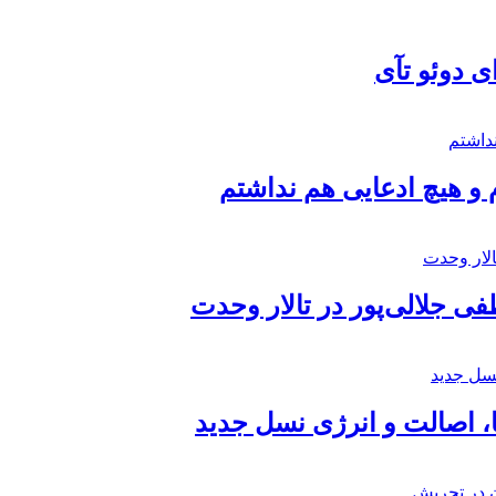
ی دوئو تآی
 و هیچ ادعایی هم نداشتم
 جلالی‌پور در تالار وحدت
ا، اصالت و انرژی نسل جدید