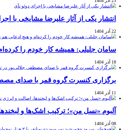
23 آذر 1404
انتشار یکی از آثار علیرضا مشایخی با اجرا
22 آذر 1404
سامان جلیلی: همیشه کار خودم را کرده‌ام
18 آذر 1404
برگزاری کنسرت گروه قمر با صدای مصطفی
11 آذر 1404
آلبوم «نسل من»؛ ترکیب اشک‌ها و لبخنده
08 آذر 1404