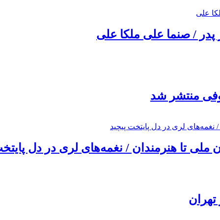
 پدر / صنما علی ملکا علی
ئوفی منتشر شد
ملی تا هنرمندان / نغمه‌های لری در دل پایتخت
تهران