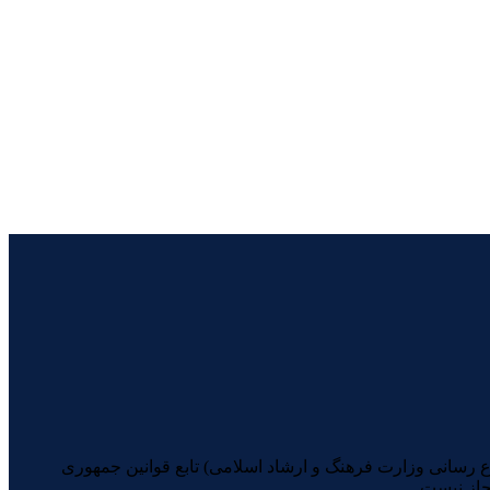
یرانیان (با شماره مجوز 74398 از معاونت امور مطبوعاتی و اطلاع رسانی وزارت فرهنگ و ارشاد اسلامی) تابع قوانین جمهوری
جاز نیست.