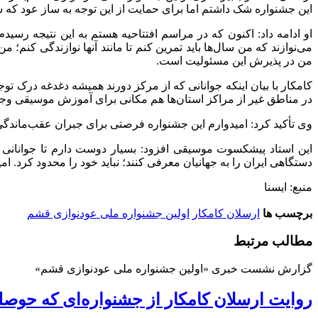
این جشنواره شک داشتم اما برای حمایت از این توجه به ساز عود که س
‌او ادامه داد: اکنون که در مراسم افتتاحیه هستم به این نتیجه رس
می‌نوازند که من سال‌ها باید تمرین کنم تا مانند آنها نوازندگی کنم
من در پذیرش این مسئولیت است.
کامکار با بیان اینکه جوانانی که از مرکز دورند همیشه دغدغه درک تو
در مناطق غیر از مراکز استان‌ها ‌هم مکانی برای آموزش موسیقی وجود
وی تأکید کرد: امیدوارم این جشنواره فرصتی برای جبران عقب‌ماندگی‌ه
این استاد پیشکسوت موسیقی افزود: بسیار دوست دارم تا جوانانی 
دستگاهی ایران را به جهانیان معرفی کنند؛ نباید خود را محدود کرد. ا
منبع: ایسنا
برچسب ها
ارسلان کامکار
اولین جشنواره ملی عودنوازی قشم
مطالب مرتبط
گزارش نشست خبری «اولین جشنواره ملی عودنوازی قشم»
روایت ارسلان کامکار از جشنواره‌ای که حوصله