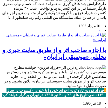
طرفدارانش چند غافل گیری به همراه داشت که حسام نواب صفوی
بازیگر سینما نیز در این کنسرت پیانو نواخت. شب ۳۰ تیرماه
کنسرت فرزاد فرزین با گروه «شوک» یکی از متفاوت ترین اجراهای
پاپ را در سالن میلاد نمایشگاه بین المللی رقم زد. همانطور […]
01 مرداد 1395
۰
با اجازه صاحب اثر و از طریق سایت خبری و
تحلیلی «موسیقی ایرانیان»
تازه ترین اثر «فرزاد فرزین» خواننده مطرح
موسیقی پاپ کشورمان، با عنوان «باور کن» منتشر و در دسترس
مخاطبین قرار گرفت. در ادامه می توانید این قطعه را با اجازه
صاحب اثر و از طریق سایت «موسیقی ایرانیان» آنلاین بشنوید و در
صورت تمایل دانلود نمایید.
+
فرزاد فرزین تازه ترین اجرای خود را با عنوان «کنسرت در سال
۱۴۱۰» طی تاریخ های ۲۹ و ۳۰ تیر ۱۳۹۵ در تهران برگزار خواهد کرد
18 تیر 1395
۰