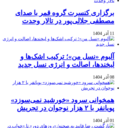
برگزاری کنسرت گروه قمر با صدای
مصطفی جلالی‌پور در تالار وحدت
11 آذر 1404
آلبوم «نسل من»؛ ترکیب اشک‌ها و
لبخندها، اصالت و انرژی نسل جدید
08 آذر 1404
همخوانی سرود «خورشید نمی‌سوزد»
پویانفر با ۲ هزار نوجوان در تجریش
01 آذر 1404