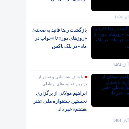
بازگشت رضا فانید به صحنه/
«روزهای دور» تا «خواب در
ماه» در بلک باکس
با هدف شناسایی و تقدیر از
برترین فعالیت‌های ارتباطی
ابراهیم مولائی از برگزاری
نخستین جشنواره ملی «هنر
هشتم» خبر داد