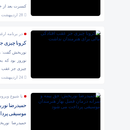
کنسرت بعد از خر
28 اردیبهشت 1399
در برنامه ارغ
کرونا چیزی ج
نوربخش گفت: روز
نوروز بود که به
چیزی جز عقب افت
24 اردیبهشت 1399
با شیوع ویرو
حمیدرضا نورب
موسیقی پردا
حمیدرضا نوربخ