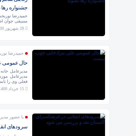
جشنواره رها 
حمیدرضا نوربخش
مسیقی جوان اظها
28 شهریور 1400
حمیدرضا نورب
حال عمومی ع
مدیرعامل خانه
مدیرعامل موزه
فعلی وی را نامط
15 خرداد 1400
با حضور مدیر
سرودهای انقل