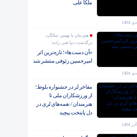
ملکا علی
هم‌زمان با نهمین سالگرد
درگذشت دنیا فنی زاده؛
«آن دست‌ها»؛ تازه‌ترین اثر
امیرحسین رئوفی منتشر شد
مفاخر لر در جشنواره بلوط؛
از ورزشکاران ملی تا
هنرمندان / نغمه‌های لری در
دل پایتخت پیچید