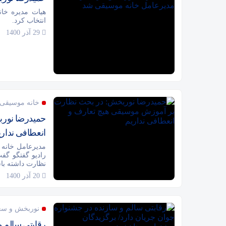
هیات مدیره خان
انتخاب کرد.
29 آذر 1400
خانه موسیقی 
حمیدرضا نورب
انعطافی نداری
مدیرعامل خانه
رادیو گفتگو گف
نظارت داشته باش
20 آذر 1400
نوربخش و سعی
رقابتی سالم و