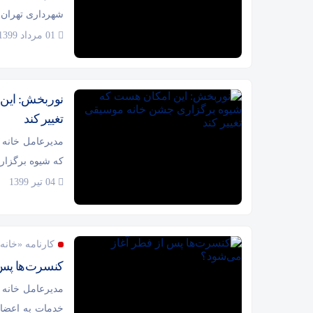
شهرداری تهران 
01 مرداد 1399
نوربخش: این
تغییر کند
مدیرعامل خانه 
که شیوه برگزار
04 تیر 1399
کارنامه «خانه
کنسرت‌ها پس 
مدیرعامل خانه م
خدمات به اعضای