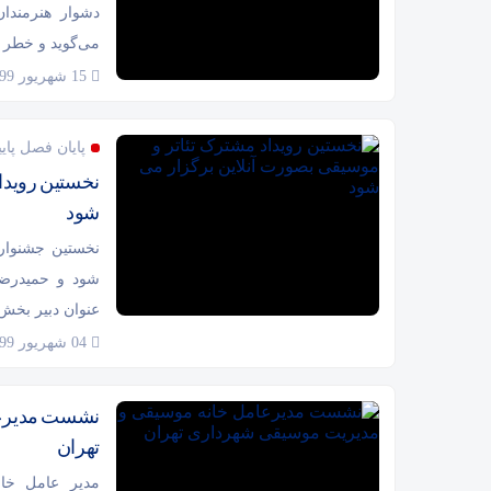
دشوار هنرمند
می‌گوید و خطر ت
15 شهریور 1399
پایان فصل پای
نخستین رویدا
شود
نخستین جشنواره
شود و حمیدرضا
عنوان دبیر بخش 
04 شهریور 1399
نشست مدیرعا
تهران
مدیر عامل خا