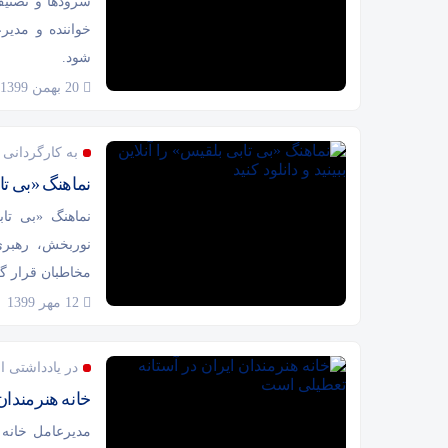
سرودها و تصنیف
خواننده و مدی
شود.
20 بهمن 1399
به کارگردانی
نماهنگ «بی تابی
نماهنگ «بی تا
نوربخش، رهبری
مخاطبان قرار گ
12 مهر 1399
در یادداشتی 
خانه هنرمندان
مدیرعامل خانه