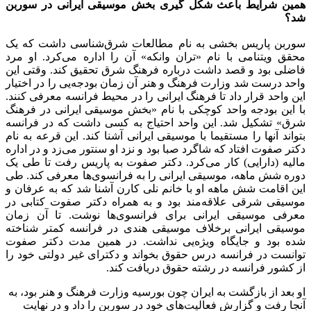
همین شرایط باعث شکل گیری بخش موسیقی ایرانی در سوربن
شد؟
سوربن پاریس بخشی به نام مطالعات شرق‌شناسی داشت که یک
محقق ویتنامی با نام «تران وانکه» آن را اداره می‌کرد. او مرد
فاضلی بود و قصد داشت درباره فرهنگ شرق تحقیق کند. وقتی این
واحد درست شد وزارت فرهنگ و هنر آن زمان بودجه‌یی را در اختیار
این واحد قرار داد تا فرهنگ ایرانی را در محیط فرانسه معرفی کنند.
با این بودجه واحد کوچکی با نام «بخش موسیقی ایرانی در فرهنگ
شرق» تشکیل شد. این واحد احتیاج به کسی داشت که در فرانسه
بتواند آنها را مستقیما با موسیقی ایرانی آشنا کند. این قرعه به نام
دکتر صفوت افتاد که شاگرد صبا بود و نزد او سنتور می‌زد و در اداره
مالیه (دارایی) کار می‌کرد. دکتر صفوت به پاریس رفت تا طی یک
دوره شش ماهه، موسیقی ایرانی را به فرانسوی‌ها معرفی کند. طی
این اقامت شش ماهه او با خانم نلی کارن آشنا شد که به عرفان و
موسیقی شرقی علاقه‌مند بود و به همراه دکتر صفوت کتابی در
معرفی موسیقی ایرانی برای فرانسوی‌ها نوشت. تا آن زمان
موسیقی ایرانی برخلاف موسیقی هندی در فرانسه کمتر شناخته
شده بود و جایگاه ویژه‌یی نداشت. در همین مدت دکتر صفوت
توانست در فرانسه درس حقوق بخواند و دکترای غیر دولتی خود را
از کشور فرانسه در رشته حقوق دریافت کند.
او بعد از بازگشت به ایران چون بورسیه وزارت فرهنگ و هنر بود، به
آنجا رفت و گزارش فعالیت‌های خود در سوربن را داد و در نهایت