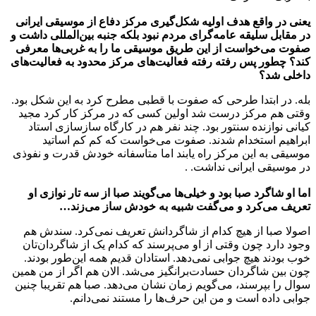
یعنی در واقع هدف اولیه شکل‌گیری مرکز دفاع از موسیقی ایرانی
در مقابل سلیقه عامه‌گرای مردم نبود بلکه جنبه بین‌المللی داشت و
صفوت می‌خواست از این طریق موسیقی ما را به غربی‌ها معرفی
کند؟ چطور پس رفته رفته فعالیت‌های مرکز محدود به فعالیت‌های
داخلی شد؟
بله. در ابتدا طرحی که صفوت با قطبی مطرح کرد به این شکل بود.
وقتی هم مرکز درست شد اولین کسی که در مرکز کار کرد مجید
کیانی نوازنده سنتور بود. چند نفر هم در کارگاه سازسازی استاد
ابراهیم استخدام شدند. صفوت می‌خواست که کم کم اساتید
موسیقی به این مرکز راه یابند اما متاسفانه خودش قدرت و نفوذی
در موسیقی ایرانی نداشت. .
اما او شاگرد صبا بود و خیلی‌ها می‌گویند صبا از سه تار نوازی او
تعریف می‌کرد و می‌گفت شبیه به خودش ساز می‌زند…
اصولا صبا از هیچ کدام از شاگردانش تعریف نمی‌کرد. سندش هم
وجود دارد چون وقتی از او می‌پرسند که کدام یک از شاگردان‌تان
خوب بودند هیچ جوابی نمی‌دهد. استادان قدیم همه این‌طور بودند.
چون بین شاگردان حسادت‌برانگیز می‌شد. الان هم اگر از من همین
سوال را بپرسند، می‌گویم زمان نشان می‌دهد. صبا هم تقریبا چنین
جوابی داده است و من این حرف‌ها را مستند نمی‌دانم.