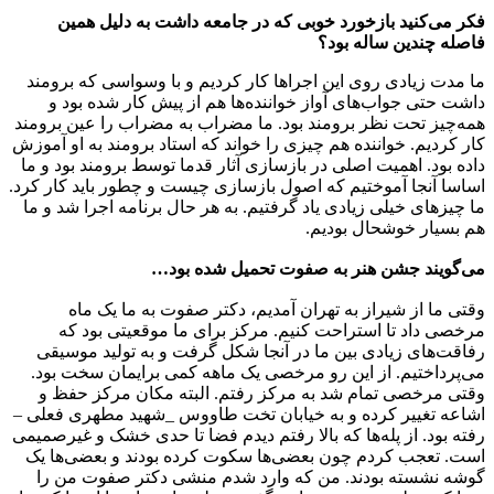
فکر می‌کنید بازخورد خوبی که در جامعه داشت به دلیل همین
فاصله چندین ساله بود؟
ما مدت زیادی روی این اجراها کار کردیم و با وسواسی که برومند
داشت حتی جواب‌های آواز خواننده‌ها هم از پیش کار شده بود و
همه‌چیز تحت نظر برومند بود. ما مضراب به مضراب را عین برومند
کار کردیم. خواننده هم چیزی را خواند که استاد برومند به او آموزش
داده بود. اهمیت اصلی در بازسازی آثار قدما توسط برومند بود و ما
اساسا آنجا آموختیم که اصول بازسازی چیست و چطور باید کار کرد.
ما چیزهای خیلی زیادی یاد گرفتیم. به هر حال برنامه اجرا شد و ما
هم بسیار خوشحال بودیم.
می‌گویند جشن هنر به صفوت تحمیل شده بود…
وقتی ما از شیراز به تهران آمدیم، دکتر صفوت به ما یک ماه
مرخصی داد تا استراحت کنیم. مرکز برای ما موقعیتی بود که
رفاقت‌های زیادی بین ما در آنجا شکل گرفت و به تولید موسیقی
می‌پرداختیم. از این رو مرخصی یک ماهه کمی برایمان سخت بود.
وقتی مرخصی تمام شد به مرکز رفتم. البته مکان مرکز حفظ و
اشاعه تغییر کرده و به خیابان تخت طاووس _شهید مطهری فعلی –
رفته بود. از پله‌ها که بالا رفتم دیدم فضا تا حدی خشک و غیرصمیمی
است. تعجب کردم چون بعضی‌ها سکوت کرده بودند و بعضی‌ها یک
گوشه نشسته بودند. من که وارد شدم منشی دکتر صفوت من را