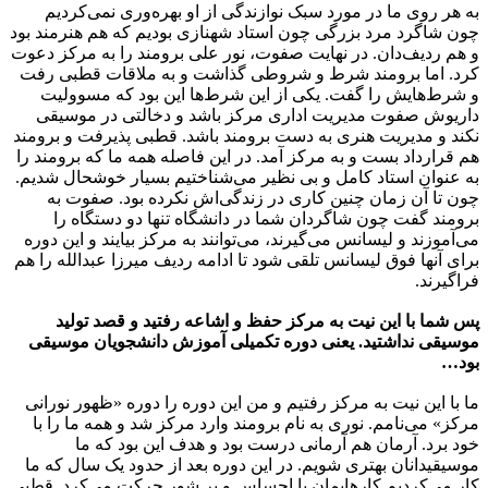
به هر روی ما در مورد سبک نوازندگی از او بهره‌وری نمی‌کردیم
چون شاگرد مرد بزرگی چون استاد شهنازی بودیم که هم هنرمند بود
و هم ردیف‌دان. در نهایت صفوت، نور علی برومند را به مرکز دعوت
کرد. اما برومند شرط و شروطی گذاشت و به ملاقات قطبی رفت
و شرط‌هایش را گفت. یکی از این شرط‌ها این بود که مسوولیت
داریوش صفوت مدیریت اداری مرکز باشد و دخالتی در موسیقی
نکند و مدیریت هنری به دست برومند باشد. قطبی پذیرفت و برومند
هم قرارداد بست و به مرکز آمد. در این فاصله همه ما که برومند را
به عنوان استاد کامل و بی نظیر می‌شناختیم بسیار خوشحال شدیم.
چون تا آن زمان چنین کاری در زندگی‌اش نکرده بود. صفوت به
برومند گفت چون شاگردان شما در دانشگاه تنها دو دستگاه را
می‌آموزند و لیسانس می‌گیرند، می‌توانند به مرکز بیایند و این دوره
برای آنها فوق لیسانس تلقی شود تا ادامه ردیف میرزا عبدالله را هم
فراگیرند.
پس شما با این نیت به مرکز حفظ و اشاعه رفتید و قصد تولید
موسیقی نداشتید. یعنی دوره تکمیلی آموزش دانشجویان موسیقی
بود…
ما با این نیت به مرکز رفتیم و من این دوره را دوره «ظهور نورانی
مرکز» می‌نامم. نوری به نام برومند وارد مرکز شد و همه ما را با
خود برد. آرمان هم آرمانی درست بود و هدف این بود که ما
موسیقیدانان بهتری شویم. در این دوره بعد از حدود یک سال که ما
کار می‌کردیم کارهایمان با احساس و پر شور حرکت می‌کرد. قطبی