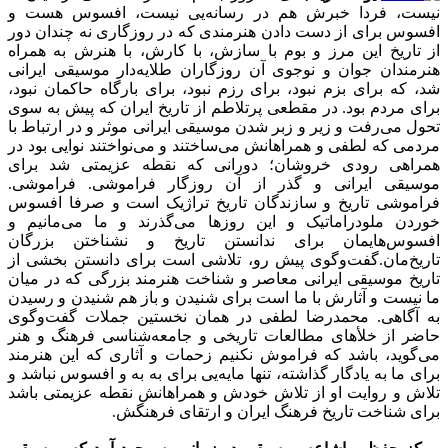
نیست، فردا خبرش هم در رسانه‌یی نیست، افسوس هست و
افسوس برای از دست دادن هنرمندی که در روزگاری نه چندان دور
از تاریخ این مرز و بوم با سازش، با کارش، با هنرش به همراه
هنرمندان جوان و نوجوی آن روزگاران طلایه‌دار موسیقی ایرانی
شد، که برای بزم نبود، برای رزم نبود، برای بارگاه حاکمان نبود،
برای مردم بود. در مقطعی پرتلاطم از تاریخ ایران که پیش به سوی
تحول می‌رفت و زیر و زبر شدن موسیقی ایرانی موثر و در ارتباط با
مردمی که لطفی و همراهانش می‌ساختند و می‌نواختند نوایی بود در
همراهی رودی خروشان؛ دورانی که نقطه عزیمتی شد برای
موسیقی ایرانی و گذر از آن روزگار فراموشی. فراموشی.
فراموشی تاریخ و سازندگان تاریخ تراژیک است و صرفا افسوس
خوردن ملودراماتیک و این روزها می‌گذرند و ما می‌مانیم و
افسوس‌هایمان برای ندانستن تاریخ و نشناختن بزرگان
تاریخ‌مان.گفت‌وگوی پیش رو، تلاشی است برای دانستن بخشی از
تاریخ موسیقی ایرانی معاصر و شناخت هنرمند بزرگی که در میان
ما نیست و آثارش با ما است برای شنیدن و باز هم شنیدن و رسیدن
به آگاهی. محمدرضا لطفی در همان نخستین جملات گفت‌وگوی
حاضر از خلأهای مطالعات تاریخی و جامعه‌شناسی فرهنگ و هنر
می‌گوید، باشد که فراموش نکنیم زحمات و آثاری که این هنرمند
برای ما به یادگار گذاشته، تنها مایه‌یی برای به به و افسوس نباشد و
تلاش و روایت او از تلاش خودش و همراهانش نقطه عزیمتی باشد
برای شناخت تاریخ فرهنگ ایران و ارتقای فرهنگش.