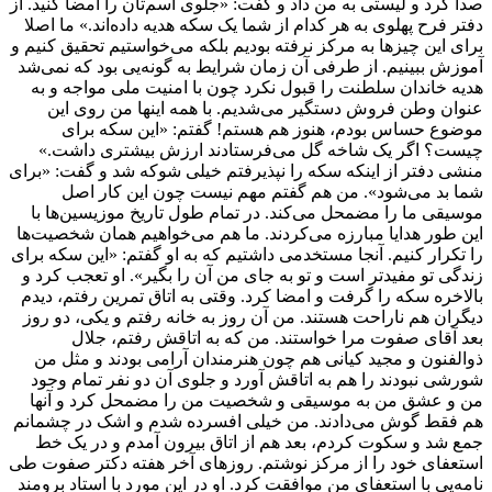
صدا کرد و لیستی به من داد و گفت: «جلوی اسم‌تان را امضا کنید. از
دفتر فرح پهلوی به هر کدام از شما یک سکه هدیه داده‌اند.» ما اصلا
برای این چیزها به مرکز نرفته بودیم بلکه می‌خواستیم تحقیق کنیم و
آموزش ببینیم. از طرفی آن زمان شرایط به گونه‌یی بود که نمی‌شد
هدیه خاندان سلطنت را قبول نکرد چون با امنیت ملی مواجه و به
عنوان وطن فروش دستگیر می‌شدیم. با همه اینها من روی این
موضوع حساس بودم، هنوز هم هستم! گفتم: «این سکه برای
چیست؟ اگر یک شاخه گل می‌فرستادند ارزش بیشتری داشت.»
منشی دفتر از اینکه سکه را نپذیرفتم خیلی شوکه شد و گفت: «برای
شما بد می‌شود». من هم گفتم مهم نیست چون این کار اصل
موسیقی ما را مضمحل می‌کند. در تمام طول تاریخ موزیسین‌ها با
این طور هدایا مبارزه می‌کردند. ما هم می‌خواهیم همان شخصیت‌ها
را تکرار کنیم. آنجا مستخدمی داشتیم که به او گفتم: «این سکه برای
زندگی تو مفید‌تر است و تو به جای من آن را بگیر». او تعجب کرد و
بالاخره سکه را گرفت و امضا کرد. وقتی به اتاق تمرین رفتم، دیدم
دیگران هم ناراحت هستند. من آن روز به خانه رفتم و یکی، دو روز
بعد آقای صفوت مرا خواستند. من که به اتاقش رفتم، جلال
ذوالفنون و مجید کیانی هم چون هنرمندان آرامی بودند و مثل من
شورشی نبودند را هم به اتاقش آورد و جلوی آن دو نفر تمام وجود
من و عشق من به موسیقی و شخصیت من را مضمحل کرد و آنها
هم فقط گوش می‌دادند. من خیلی افسرده شدم و اشک در چشمانم
جمع شد و سکوت کردم، بعد هم از اتاق بیرون آمدم و در یک خط
استعفای خود را از مرکز نوشتم. روزهای آخر هفته دکتر صفوت طی
نامه‌یی با استعفای من موافقت کرد. او در این مورد با استاد برومند