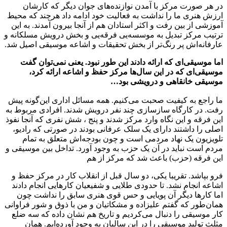
در هر صورت مرکز با آمدن نوازنده‌های جوان دیگر که کارشان
ارزش هنری ما را نداشت به فعالیت خود ادامه داد هرچند که محیط
آموزشی از بین رفت و اکثر استادان هم از آنجا بیرون آمدند. به این
ترتیب مرکز تبدیل به موسسه‌یی فرقه‌یی و بخش درویش مسلکانه و
عارفانه‌اش پر رنگ‌تر از بخش تحقیقات و اشاعه موسیقی اصیل شد.
اما موسیقی‌ای که ارائه دادند این طور نبود. یعنی نمی‌توان گفت
موسیقی‌ای که در این سال‌ها مرکز حفظ و اشاعه ارائه کرد،
موسیقی خانقاهی و درویشی بود…
ما راجع به کیفیت صحبت می‌کنیم. همه مسائل اداری این‌گونه پیش
رفت. در کارگاه سازسازی چند نفر درویش شدند. افرادی مربوط به
این فرقه و این نگاه وارد مرکز شدند و پنج ، شش نفری که آنجا نفوذ
اصلی را داشتند دارای یک سلک عرفانی بودند در صورتی که رادیو،
تلویزیون یک نهاد مردمی است و چون بودجه‌اش متعلق به تمام
مردم است نباید در آن یک حزب به وجود آورد. تداخل بین موسیقی و
این فرقه (حزب) باعث شد که مرکز از هم
فرو بپاشد. تقریبا یکی، دو سال قبل از انقلاب کار در مرکز حفظ و
اشاعه انجام نشد. تا حدودی طلایی و شفیعیان کارهایی انجام دادند
اما کارها دیگر آن پویایی و حس قوی هنری سابق را نداشت چون
همان‌طور که گفتم علیزاده و مشکاتیان و من با ذوق و شور فراوانی
کار موسیقی را دنبال می‌کردیم و تاریخ هم نشان داده که سه ضلع
مثلث تولید موسیقی را در این سالیان به وجود آورده‌ایم. همان