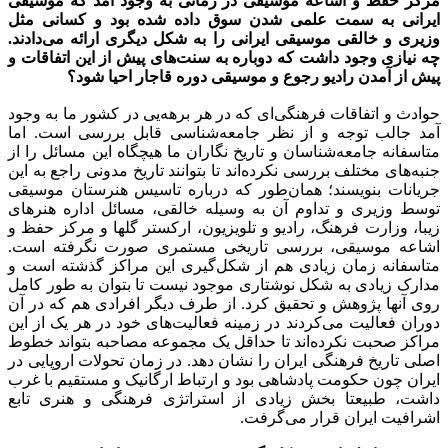
مرکز حفظ و اشاعه موسیقی در زمانی به وجود آمد که موسیقی
ایرانی به سمت علمی شدن سوق داده شده بود و کسانی مثل
وزیری و خالقی موسیقی ایرانی را به شکل دیگری ارائه می‌دادند.
چه نیازی وجود داشت که دوباره به سنت‌های پیش از این اتفاقات و
پیش از آمدن رادیو رجوع و موسیقی دوره قاجار احیا شود؟
حوادث و اتفاقات فرهنگی‌ای که در هر برهه‌یی در کشور ما به وجود
آمد جالب توجه و از نظر جامعه‌شناسی قابل بررسی است. اما
متاسفانه جامعه‌شناسان و تاریخ نگاران ما هیچگاه این مسائل را از
جنبه‌های مختلف بررسی نکرده‌اند تا بتوانند تاریخ مدونی راجع به این
جریانات بنویسند؛ همان‌طور که درباره تاسیس هنرستان موسیقی
توسط وزیری و تداوم آن به وسیله خالقی، مسائل اداره هنرهای
زیبا، وزارت فرهنگ، رادیو و تلویزیون، ارکستر گلها و مرکز حفظ و
اشاعه موسیقی، بررسی تاریخی مستمری صورت نگرفته است.
متاسفانه زمان زیادی هم از شکل‌گیری این مراکز گذشته است و
مدارک زیادی به شکل نوشتاری موجود نیست تا بتوان به طور کامل
روی آنها پژوهش و تحقیق کرد. از طرف دیگر افرادی هم که در آن
دوران فعالیت می‌کردند در زمینه فعالیت‌های خود در هر یک از این
مراکز صحبت نکرده‌اند تا حداقل یک مجموعه مصاحبه بتواند خطوط
اصلی تاریخ فرهنگی ایران را نشان دهد. در زمان تحولات اروپایی در
ایران چون حکومت پادشاهی بود و ارتباط ارگانیک و مستقیم با غرب
داشت، طبیعتا بخش زیادی از استراتژی فرهنگی و هنری تابع
اشرافیت ایران قرار می‌گرفت.