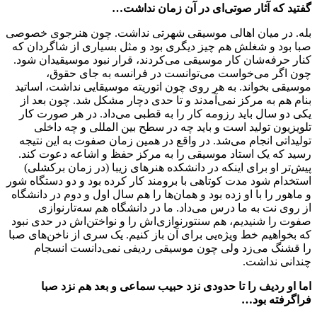
گفتید که آثار صوتی‌ای در آن زمان نداشت…
بله. در میان اهالی موسیقی شهرتی نداشت. چون هنرجوی خصوصی
صبا بود و شغلش هم چیز دیگری بود و مثل بسیاری از شاگردان که
کنار حرفه‌شان کار موسیقی می‌کردند، قرار نبود موسیقیدان شود.
چون اگر می‌خواست می‌توانست در فرانسه به جای حقوق،
موسیقی بخواند. به هر روی چون اتوریته موسیقایی نداشت، اساتید
بنام هم به مرکز نمی‌آمدند و تا حدی دچار مشکل شد. چون بعد از
یکی دو سال باید رزومه کار را به قطبی می‌داد. در هر صورت کار
تلویزیون تولید است و باید چه در سطح بین المللی و چه داخلی
تولیداتی انجام می‌شد. در واقع در همین زمان صفوت به این نتیجه
رسید که یک استاد موسیقی را به مرکز حفظ و اشاعه دعوت کند.
پیش‌تر او برای اینکه در دانشکده هنرهای زیبا (در زمان برکشلی)
استخدام شود مدت کوتاهی با برومند کار کرده بود و دو دستگاه شور
و ماهور را با او زده بود و همان‌ها را هم سال اول و دوم در دانشگاه
از روی نت به ما درس می‌داد. ما در دانشگاه هم سه‌تارنوازی
صفوت را شنیدیم، هم سنتورنوازی‌اش را و نواختن‌اش در حدی نبود
که بخواهیم خط ویژه‌یی برای آن باز کنیم. یک سری از ناخن‌های صبا
را قشنگ می‌زد ولی چون موسیقی ردیفی نمی‌دانست انسجام
چندانی نداشت.
اما او ردیف را تا حدودی نزد حبیب سماعی و بعد هم نزد صبا
فراگرفته بود…