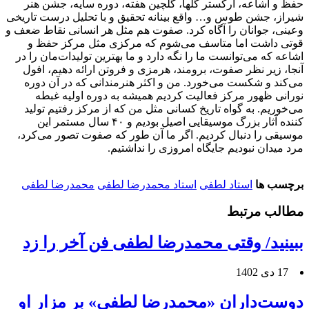
حفظ و اشاعه، ارکستر گلها، گلچین هفته، دوره سایه، جشن هنر
شیراز، جشن طوس و… واقع بینانه تحقیق و با تحلیل درست تاریخی
وعینی، جوانان را آگاه کرد. صفوت هم مثل هر انسانی نقاط ضعف و
قوتی داشت اما متاسف می‌شوم که مرکزی مثل مرکز حفظ و
اشاعه که می‌توانست ما را نگه دارد و ما بهترین تولیدات‌مان را در
آنجا، زیر نظر صفوت، برومند، هرمزی و فروتن ارائه دهیم، افول
می‌کند و شکست می‌خورد. من و اکثر هنرمندانی که در آن دوره
نورانی ظهور مرکز فعالیت کردیم همیشه به دوره اولیه غبطه
می‌خوریم. به گواه تاریخ کسانی مثل من که از مرکز رفتیم تولید
کننده آثار بزرگ موسیقایی اصیل بودیم و ۴۰ سال مستمر این
موسیقی را دنبال کردیم. اگر ما آن طور که صفوت تصور می‌کرد،
مرد میدان نبودیم جایگاه امروزی را نداشتیم.
برچسب ها
استاد لطفی
استاد محمدرضا لطفی
محمدرضا لطفی
مطالب مرتبط
ببینید/ وقتی محمدرضا لطفی فن آخر را زد
17 دی 1402
دوست‌داران «محمدرضا لطفی» بر مزار او