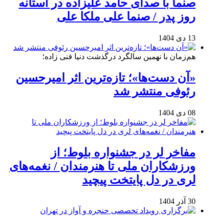
صنما با صدای حامد علیزاده در آستانه
روز پدر / صنما علی ملکا علی
13 دی 1404
هم‌زمان با نهمین سالگرد درگذشت دنیا فنی زاده؛
«آن دست‌ها»؛ تازه‌ترین اثر امیرحسین
رئوفی منتشر شد
08 دی 1404
مفاخر لر در جشنواره بلوط؛ از
ورزشکاران ملی تا هنرمندان / نغمه‌های
لری در دل پایتخت پیچید
30 آذر 1404