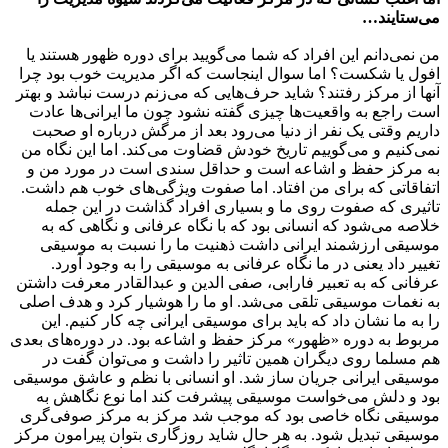
می‌ستایند…
من نمی‌دانم این افراد که شما می‌گویید برای دوره ظهور هستند یا
افول یا شکست؟ اما سوال اینجاست که اگر مدیریت خوب بود چرا
آنها از مرکز رفتند؟ شاید حرف‌هایی که می‌زنم درست نباشد و بهتر
است راجع به واقعیت‌ها چیزی گفته نشود چون ما ایرانی‌ها عادت
داریم وقتی یک نفر از دنیا می‌رود بعد از مرگش درباره او صحبت
نمی‌کنیم و می‌گوییم تاریخ خودش قضاوت می‌کند. اما این نگاه من
به مرکز حفظ و اشاعه است و حداقل سندی است در مورد من و
اتفاقاتی که برای من افتاد. اما صفوت ویژگی‌های خوب هم داشت.
تاثیری که صفوت روی ما و بسیاری افراد گذاشت در این جمله
خلاصه می‌شود که انسانی بود که با نگاه عرفانی و نگاهی که به
موسیقی ارزشمند ایرانی داشت ذهنیت ما را نسبت به موسیقی
تغییر داد یعنی در ما نگاه عرفانی به موسیقی را به وجود آورد.
عرفانی که به تعبیر فارابی، صفی الدین و عبدالقادر معرفت داشتن
به نغمات موسیقی تلقی می‌شد. او ما را هوشیار کرد و هدف اصلی
را به ما نشان داد که باید برای موسیقی ایرانی چه کار کنیم. این
مربوط به دوره «ظهور» مرکز حفظ و اشاعه بود. در دوره‌های بعدی
هم مسلما روی دیگران همین تاثیر را داشت و می‌توان گفت در
موسیقی ایرانی جریان ساز شد. او انسانی با نظم و عاشق موسیقی
بود و دلش می‌خواست موسیقی پیشرفت کند اما نوع نگاهش به
موسیقی نگاه خاصی بود که موجب شد مرکز به مرکز صوفی‌گری
موسیقی تبدیل شود. به هر حال شاید روزگاری بتوان پیرامون مرکز