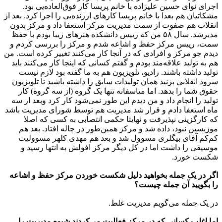
اجرای نوای حسین علیزاده با خانم پریسا کار فوق‌العاده‌یی بود.
مشکاتیان هم بعدا با خانم پریسا کارهای ارزنده‌یی را اجرا کرد. بعد از
انقلاب هم صفوت از سمت مدیریت مرکز استعفا داد و مرکز بدون
مدیرشد. سال ۵۸ من که رییس دانشکده هنرهای زیبا بودم با حفظ
سمت، رییس مرکز حفظ و اشاعه شدم و مرکز را بررسی کردم و
دیدم جو مرکز و افرادی که در آنجا کار می‌کنند تغییر کرده است. من
هم به تولید علاقه‌مند بودم و گفتم کسانی که اینجا کار می‌کنند باید
تولید داشته باشند. رادیو، تلویزیون هم به ما گفته بود لازم نیست
سرود انقلابی بزنید همان تولیدات سابق را داشته باشید تا تلویزیون
حقوق شما را بدهد. اما متاسفانه تنها یک گروه (از سه گروه) کار
تولید را انجام داد و من دیدم این طور نمی‌شود کار کرد وبعد از سه
ماه استعفا دادم و قرار شد مدیریت هم توسط شورای مدیریت باشد
که کارگزینی نپذیرفت و نهایتا حکمی انتصابی به کسی که اصلا
موزیسین نبود، داده شد و مرکز همین‌طور در چاله افتاد. بعد هم
کم‌کم آقای بیگلری مسوول شد و بعد هم مهدی کلهر مسوولیت
موسیقی را داشت اما در کل دیگر مرکز افولش به انتها رسید و
شکست خورد.
اگر در یک جمله بخواهید دلیل شکست خوردن مرکز حفظ و اشاعه
را بگویید آن جمله چیست؟
در یک جمله می‌گویم مدیریت غلط.
اما اغلب کسانی که در مرکز فعالیت می‌کردند شیوه مدیریت را