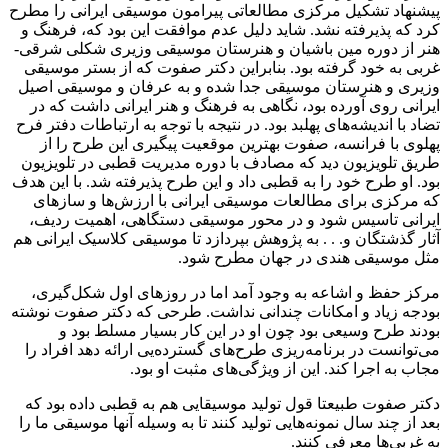
پیشنهاد تشکیل مرکزی مطالعاتی پیرامون موسیقی ایرانی را مطرح
کرد که پذیرفته نشد. شاید دلیل عدم موافقت این بود که، فرهنگ و
هنر از دوره مین باشیان و هنرستان موسیقی وزیری شکلی شرقی-
غربی به خود گرفته بود. بنابراین دکتر صفوت که از بستر موسیقی
وزیری و هنرستان موسیقی جدا شده و به عرفان و موسیقی اصیل
ایرانی روی آورده بود، نگاهی به فرهنگ و هنر ایرانی داشت که در
تضاد با اندیشه‌های پهلبد بود. در نتیجه با توجه به ارتباطات دفتر فرح
پهلوی با فرانسه، صفوت بهترین موقعیت پیگیری این طرح را از
طریق تلویزیون دید که مصادف با دوره مدیریت قطبی در تلویزیون
بود. او طرح خود را به قطبی داد و این طرح پذیرفته شد. با این هدف
که مرکزی برای مطالعات موسیقی ایرانی با ارزش‌ها و سازهای
ایرانی تاسیس شود و در محور موسیقی دستگاهی، اهمیت ردیف،
آثار گذشتگان و. . . به پژوهش بپردازد تا موسیقی کلاسیک ایرانی هم
مثل موسیقی هندی در جهان مطرح شود.
مرکز حفظ و اشاعه به وجود آمد اما در روزهای اول شکل‌گیری،
بودجه زیاد و امکانات چندانی نداشت. طرحی که دکتر صفوت نوشته
بودند طرح وسیعی بود چون او در این کار بسیار مسلط بود و
می‌توانست در برنامه‌ریزی طرح‌های گسترده‌یی ارائه دهد افراد را
مجاب به اجرا کند. این از ویژگی‌های مثبت او بود.
دکتر صفوت طبیعتا قول تولید موسیقایی هم به قطبی داده بود که
بعد از چند سال نمونه‌هایی تولید کنند تا به وسیله آنها موسیقی ما را
به غربی‌ها معرفی کنند.