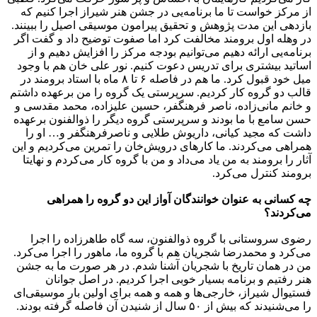
از مرکز خواست تا ما برنامه‌یی در جشن هنر شیراز اجرا کنیم که
بازدهی این مدت پژوهش و تحقیق پیرامون موسیقی اصیل را ببینند.
در وهله اول برومند مخالفت کرد اما صفوت توضیح داد و گفت اگر
برنامه‌یی ارائه دهیم می‌توانیم بودجه مرکز را افزایش دهیم و از
اساتید بیشتری برای تدریس دعوت کنیم. نور علی خان هم با وجود
میل خود قبول کرد. ما هم در فاصله ۶ تا ۸ ماه با استاد برومند در
قالب دو گروه کار کردیم. سرپرستی یک گروه را من برعهده داشتم
و خانم مانی‌زاده، ناصر فرهنگفر، حسین علیزاده، محمد مقدسی و
حسن سامع با ما بودند و سرپرستی گروه دیگر را ذوالفنون برعهده
داشت که مجید کیانی، داریوش طلایی و ناصرفرهنگفر و… او را
همراهی می‌کردند. ما کارهای درویش‌خان را تمرین می‌کردیم و این
آثار را برومند به من یاد می‌داد و من با گروه کار می‌کردم و نهایتا
برومند کنترل می‌کرد.
چه کسانی به عنوان خوانندگان آواز این دو گروه را همراهی
می‌کردند؟
رضوی سروستانی با گروه ذوالفنون، سه گاه طاهر‌زاده را اجرا
می‌کرد و محمدرضا شجریان هم با گروه ما، ماهور را اجرا می‌کرد.
من در همان تاریخ با شجریان آشنا شدم. در هر صورت ما به جشن
هنر رفتیم و برنامه بسیار خوبی اجرا کردیم. در اصل جوانان
فستیوال شیراز، خارجی‌ها و همه و همه برای اولین بار موسیقی‌ای
را می‌شنیدند که بیش از ۵۰ سال از شنیدن آن فاصله گرفته بودند.