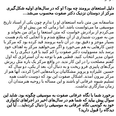
دلیل استعفای برومند چه بود؟ او که در سال‌های اولیه شکل‌گیری
مرکز از دوستان نزدیک دکتر صفوت محسوب می‌شد…
متاسفانه من متن نامه استعفای او را ندارم چون یکی از اسناد تاریخ
موسیقی ما می‌توانست باشد. اما زمانی که من پیش او کار
می‌کردم از برادرش خواست که متن استعفا را برای من بخواند و
من به صورت شنیداری از آن مطلع شدم و تا آنجایی که یادم هست
بسیار موجز و دقیق بود. در آن نامه برومند قید کرده بود که مرکز با
چنین کارهایی به هم می‌خورد و اگر می‌خواهید مرکز به اهداف خود
برسد باید مسوولیت دکتر صفوت را کم کنید یا فرد دیگری را به
عنوان مدیر انتخاب کنید. قطبی هم با توجه به آن استراتژی که اول
گفتم مصلحت را در این کار ندید. در واقع مرکز یک باره مثل ریزش
برگ‌های پاییزی فرو ریخت و به دنبال آن، بعد از یکی، دو سال که
حسین علیزاده و پرویز مشکاتیان برنامه‌هایی اجرا کردند، آنها هم از
مرکز بیرون آمدند. اشکال صفوت این بود که دوست داشت همه
تسلیم شیوه عرفانی او باشند و این مساله با روحیه هنرمندان آن
زمان سازگاری نداشت.
برخورد شما با نگاه عرفانی صفوت به موسیقی چگونه بود. شاید این
سوال پیش بیاید که شما هم در سال‌های اخیر در اجراهای تکنوازی
خود به گونه‌یی نگاه عرفانی به موسیقی را دنبال کرده‌اید… آیا این
دیدگاه را قبول دارید؟