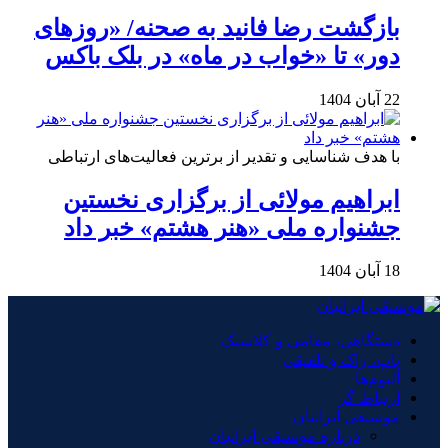
بازگشت رضا فانید به صحنه/ «روزهای
دور» تا «خواب در ماه» در بلک باکس
22 آبان 1404
با هدف شناسایی و تقدیر از برترین فعالیت‌های ارتباطی
ابراهیم مولائی از برگزاری نخستین
جشنواره ملی «هنر هشتم» خبر داد
18 آبان 1404
دستگاهی، مقامی و کلاسیک
پاپ، راک و تلفیقی
آلبوم‌ها
ارتباط گر
موسیقی ایرانیان
درباره موسیقی ایرانیان