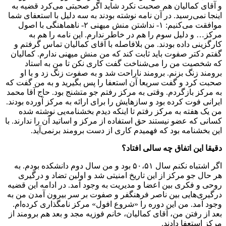
و آقای کمالیان هم صحبت نکرد شاید اگر صحبتی می‌کرد قضیه به
اینجا نمی‌رسید. در آن نامه نوشته بودند به سه دلیل با استعفای شما
موافقت می‌کنیم: ۱- نداشتن منش میهنی ۲- ناهماهنگی با اصول
مرکز… و دلیل سوم را هم در خاطر ندارم. این نامه را هم به
کارگزینی داده بودند. من بلافاصله با آقای کمالیان تماس گرفتم و
گفتم دکتر صفوت باید ثابت کند که من منش میهنی ندارم. کمالیان
که شخصیت من را می‌شناخت گفت کاری نکن تا من به استاد
برومند زنگ بزنم. برومند ناراحت شد و به صفوت زنگ زد و با او
صحبت کرد و گفت سریعا آن استعفا را پس بگیرید و به من گفت که
به مرکز بازگردم. وقتی به مرکز رفتم جو متشنج بود. حاج آقا محمد
ایرانی فوت کرده بود و سازهایش را برای ارائه به مرکز آورده بودند.
من یک هفته به مرکز رفتم تا اینکه دیدم بخشنامه‌یی نوشته شده
کسانی که عضو نیستند حق استفاده از مرکز و اساتید آن را ندارند. با
این بخشنامه بود که فهمیدم کاری از دست برومند برنمی‌آید.
دقیقا این اتفاق چه سالی افتاد؟
اگر اشتباه نکنم سال ۵۰،۵۱ بود و من سال دوم دانشکده بودم. به
هر حال جو مرکز از این تاریخ امنیتی شد و اولین تضاد و درگیری
روحی و فکری بین اعضا و مدیریت به وجود آمد. در ادامه این قضیه
درگیری‌هایی بین ناصر فرهنگفر و صفوت بر سر بیرون آمدن من به
وجود آمد. من این دوره را «شروع افول» مرکز نامگذاری کرده‌ام.
بعد از رفتن من، آقای کمالیان، خانم فوزیه مجد و بعد هم برومند از
مرکز استعفا دادند.