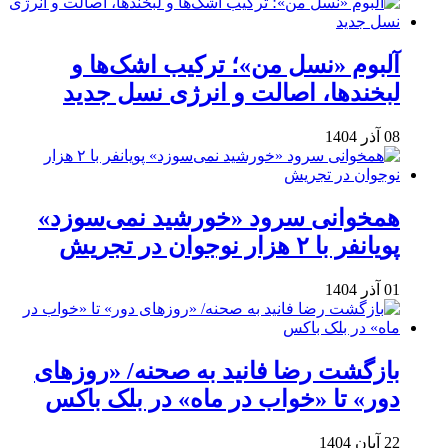
آلبوم «نسل من»؛ ترکیب اشک‌ها و
لبخندها، اصالت و انرژی نسل جدید
08 آذر 1404
همخوانی سرود «خورشید نمی‌سوزد»
پویانفر با ۲ هزار نوجوان در تجریش
01 آذر 1404
بازگشت رضا فانید به صحنه/ «روزهای
دور» تا «خواب در ماه» در بلک باکس
22 آبان 1404