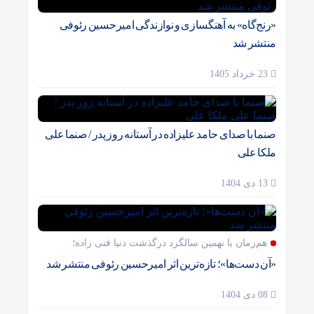
«رنج‌گاه» به آهنگسازی و نوازندگی امیرحسین رئوفی
منتشر شد
23 خرداد 1405
صنما با صدای حامد علیزاده در آستانه روز پدر / صنما علی
ملکا علی
13 دی 1404
هم‌زمان با نهمین سالگرد درگذشت دنیا فنی زاده؛
«آن دست‌ها»؛ تازه‌ترین اثر امیرحسین رئوفی منتشر شد
08 دی 1404