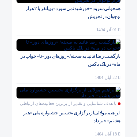
همخوانی سرود «خورشید نمی‌سوزد» پویانفر با ۲ هزار
نوجوان در تجریش
01 آذر 1404
بازگشت رضا فانید به صحنه/ «روزهای دور» تا «خواب در
ماه» در بلک باکس
22 آبان 1404
با هدف شناسایی و تقدیر از برترین فعالیت‌های ارتباطی
ابراهیم مولائی از برگزاری نخستین جشنواره ملی «هنر
هشتم» خبر داد
18 آبان 1404