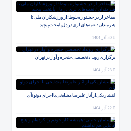
مفاخر لر در جشنواره بلوط؛ از ورزشکاران ملی تا
هنرمندان / نغمه‌های لری در دل پایتخت پیچید
30 آذر 1404
برگزاری رویداد تخصصی حنجره و آواز در تهران
23 آذر 1404
انتشار یکی از آثار علیرضا مشایخی با اجرای دوئو تآی
22 آذر 1404