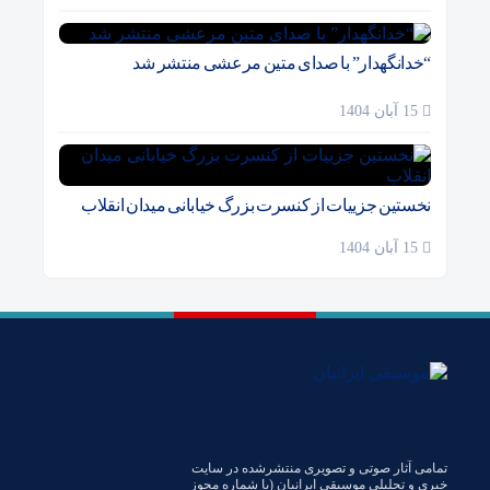
“خدانگهدار” با صدای متین مرعشی منتشر شد
15 آبان 1404
نخستین جزییات از کنسرت بزرگ خیابانی میدان انقلاب
15 آبان 1404
تمامی آثار صوتی و تصویری منتشرشده در سایت
خبری و تحلیلی موسیقی ایرانیان (با شماره مجوز