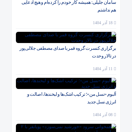
سامان جلیلی: همیشه کار خودم را کرده‌ام و هیچ ادعایی
هم نداشتم
18 آذر 1404
برگزاری کنسرت گروه قمر با صدای مصطفی جلالی‌پور
در تالار وحدت
11 آذر 1404
آلبوم «نسل من»؛ ترکیب اشک‌ها و لبخندها، اصالت و
انرژی نسل جدید
08 آذر 1404