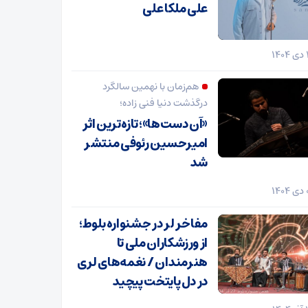
علی ملکا علی
هم‌زمان با نهمین سالگرد
درگذشت دنیا فنی زاده؛
«آن دست‌ها»؛ تازه‌ترین اثر
امیرحسین رئوفی منتشر
شد
مفاخر لر در جشنواره بلوط؛
از ورزشکاران ملی تا
هنرمندان / نغمه‌های لری
در دل پایتخت پیچید