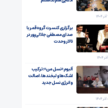
ادعایی هم نداشتم
برگزاری کنسرت گروه قمر با
صدای مصطفی جلالی‌پور در
تالار وحدت
آلبوم «نسل من»؛ ترکیب
اشک‌ها و لبخندها، اصالت
و انرژی نسل جدید