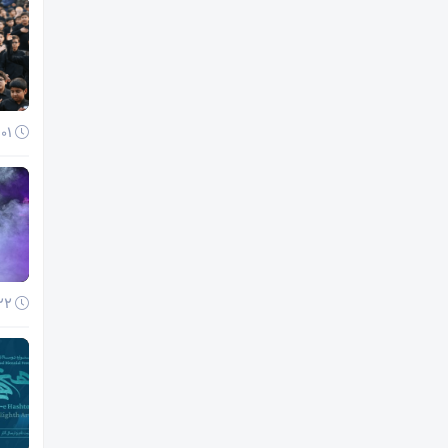
01 آذر 1404
22 آبان 1404