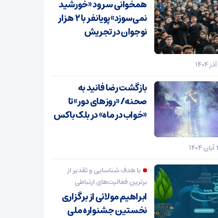
همخوانی سرود «خورشید
نمی‌سوزد» پویانفر با ۲ هزار
نوجوان در تجریش
بازگشت رضا فانید به
صحنه/ «روزهای دور» تا
«خواب در ماه» در بلک باکس
با هدف شناسایی و تقدیر از
برترین فعالیت‌های ارتباطی
ابراهیم مولائی از برگزاری
نخستین جشنواره ملی