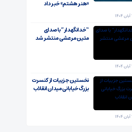
«هنر هشتم» خبر داد
“خدانگهدار” با صدای
متین مرعشی منتشر شد
نخستین جزییات از کنسرت
بزرگ خیابانی میدان انقلاب