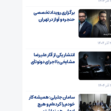
برگزاری رویداد تخصصی
حنجره و آواز در تهران
انتشار یکی از آثار علیرضا
مشایخی با اجرای دوئو تآی
سامان جلیلی: همیشه کار
خودم را کرده‌ام و هیچ