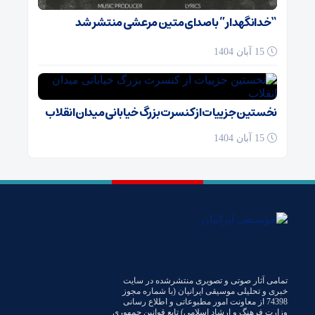
“خدانگهدار” با صدای متین مرعشی منتشر شد
15 آبان 1404
نخستین جزییات از کنسرت بزرگ خیابانی میدان انقلاب
15 آبان 1404
تمامی آثار صوتی و تصویری منتشرشده در سایت
خبری و تحلیلی موسیقی ایرانیان (با شماره مجوز
74398 از معاونت امور مطبوعاتی و اطلاع رسانی
وزارت فرهنگ و ارشاد اسلامی) تابع قوانین جمهوری