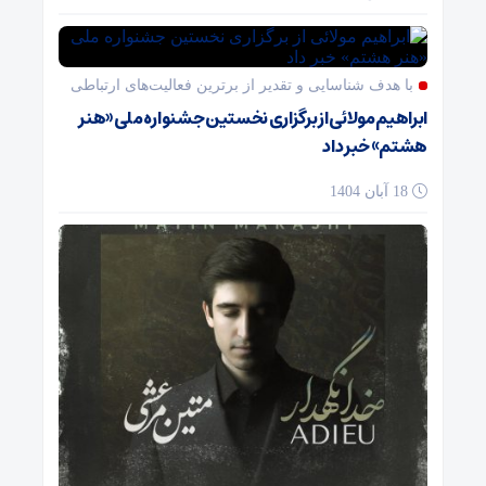
با هدف شناسایی و تقدیر از برترین فعالیت‌های ارتباطی
ابراهیم مولائی از برگزاری نخستین جشنواره ملی «هنر
هشتم» خبر داد
18 آبان 1404