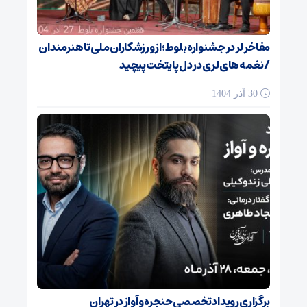
مفاخر لر در جشنواره بلوط؛ از ورزشکاران ملی تا هنرمندان
/ نغمه‌های لری در دل پایتخت پیچید
30 آذر 1404
برگزاری رویداد تخصصی حنجره و آواز در تهران