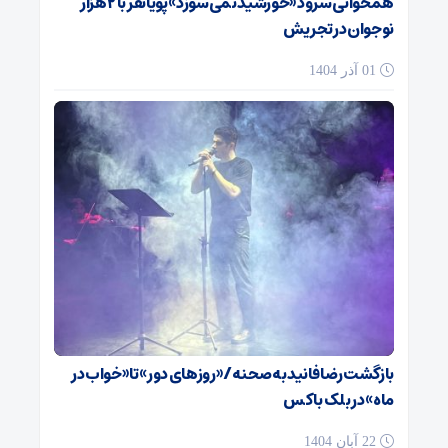
همخوانی سرود «خورشید نمی‌سوزد» پویانفر با ۲ هزار
نوجوان در تجریش
01 آذر 1404
بازگشت رضا فانید به صحنه/ «روزهای دور» تا «خواب در
ماه» در بلک باکس
22 آبان 1404