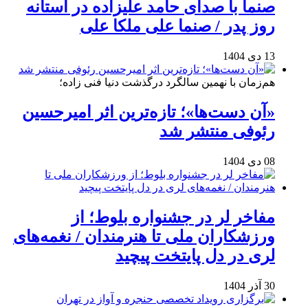
صنما با صدای حامد علیزاده در آستانه
روز پدر / صنما علی ملکا علی
13 دی 1404
هم‌زمان با نهمین سالگرد درگذشت دنیا فنی زاده؛
«آن دست‌ها»؛ تازه‌ترین اثر امیرحسین
رئوفی منتشر شد
08 دی 1404
مفاخر لر در جشنواره بلوط؛ از
ورزشکاران ملی تا هنرمندان / نغمه‌های
لری در دل پایتخت پیچید
30 آذر 1404