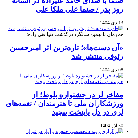
صنما با صدای حامد علیزاده در آستانه
روز پدر / صنما علی ملکا علی
13 دی 1404
هم‌زمان با نهمین سالگرد درگذشت دنیا فنی زاده؛
«آن دست‌ها»؛ تازه‌ترین اثر امیرحسین
رئوفی منتشر شد
08 دی 1404
مفاخر لر در جشنواره بلوط؛ از
ورزشکاران ملی تا هنرمندان / نغمه‌های
لری در دل پایتخت پیچید
30 آذر 1404