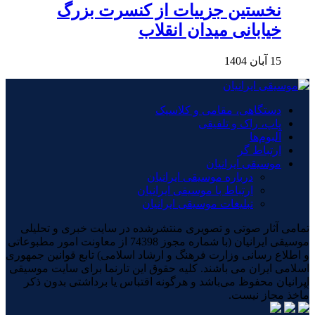
نخستین جزییات از کنسرت بزرگ
خیابانی میدان انقلاب
15 آبان 1404
دستگاهی، مقامی و کلاسیک
پاپ، راک و تلفیقی
آلبوم‌ها
ارتباط گر
موسیقی ایرانیان
درباره موسیقی ایرانیان
ارتباط با موسیقی ایرانیان
تبلیغات موسیقی ایرانیان
تمامی آثار صوتی و تصویری منتشرشده در سایت خبری و تحلیلی
موسیقی ایرانیان (با شماره مجوز 74398 از معاونت امور مطبوعاتی
و اطلاع رسانی وزارت فرهنگ و ارشاد اسلامی) تابع قوانین جمهوری
اسلامی ایران می باشند. کلیه حقوق این تارنما برای سایت موسیقی
ایرانیان محفوظ می‌باشد و هرگونه اقتباس یا برداشتی بدون ذکر
×
ماخذ مجاز نیست.