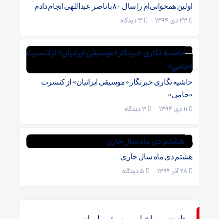
اولین همخوانی‌ام را سال ۸۰ با ناصر عبداللهی انجام دادم
23 دی 1394
۳ دیدگاه
حاشیه نگاری خبرنگار «موسیقی ایرانیان» از کنسرت
«حامی»
11 دی 1394
۳ دیدگاه
هشتم دی ماه سال جاری
28 آذر 1394
۵ دیدگاه