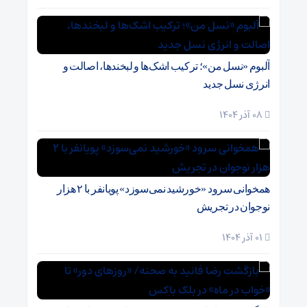
آلبوم «نسل من»؛ ترکیب اشک‌ها و لبخندها، اصالت و
انرژی نسل جدید
08 آذر 1404
همخوانی سرود «خورشید نمی‌سوزد» پویانفر با ۲ هزار
نوجوان در تجریش
01 آذر 1404