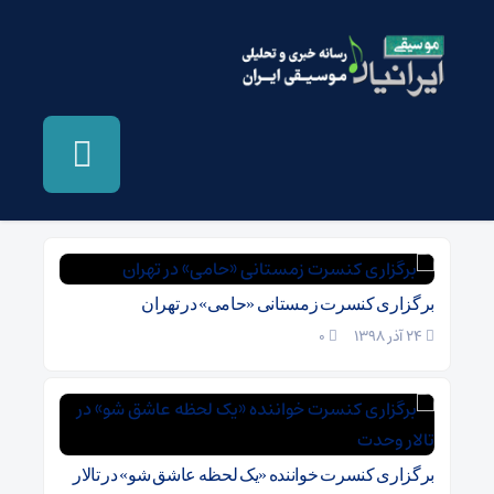
بایگانی‌ها کنسرت حمید حامی - موسیقی ایرانیان
برگزاری کنسرت زمستانی «حامی» در تهران
24 آذر 1398
۰
برگزاری کنسرت خواننده «یک لحظه عاشق شو» در تالار