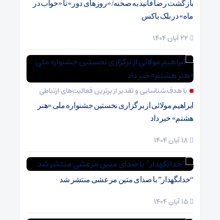
بازگشت رضا فانید به صحنه/ «روزهای دور» تا «خواب در
ماه» در بلک باکس
22 آبان 1404
با هدف شناسایی و تقدیر از برترین فعالیت‌های ارتباطی
ابراهیم مولائی از برگزاری نخستین جشنواره ملی «هنر
هشتم» خبر داد
18 آبان 1404
“خدانگهدار” با صدای متین مرعشی منتشر شد
15 آبان 1404