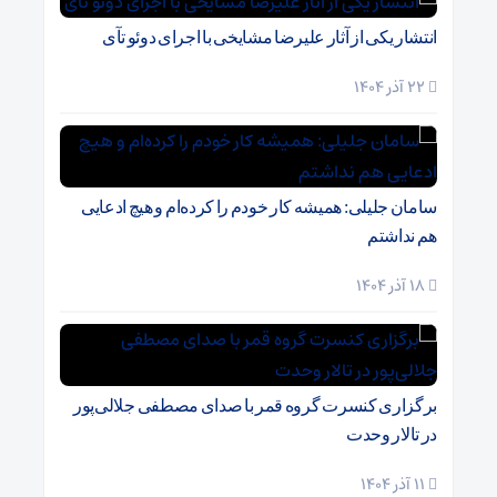
انتشار یکی از آثار علیرضا مشایخی با اجرای دوئو تآی
22 آذر 1404
سامان جلیلی: همیشه کار خودم را کرده‌ام و هیچ ادعایی
هم نداشتم
18 آذر 1404
برگزاری کنسرت گروه قمر با صدای مصطفی جلالی‌پور
در تالار وحدت
11 آذر 1404