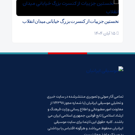
نخستین جزییات از کنسرت بزرگ خیابانی میدان انقلاب
15 آبان 1404
تمامی آثار صوتی و تصویری منتشرشده در سایت خبری
و تحلیلی موسیقی ایرانیان (با شماره مجوز 74398 از
معاونت امور مطبوعاتی و اطلاع رسانی وزارت فرهنگ و
ارشاد اسلامی) تابع قوانین جمهوری اسلامی ایران می
باشند. کلیه حقوق این تارنما برای سایت موسیقی
ایرانیان محفوظ می‌باشد و هرگونه اقتباس یا برداشتی
بدون ذکر ماخذ مجاز نیست.