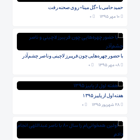
حمید حامی با «گل مینا» روی صحنه رفت
10 مهر 1395
۰
با حضور چهره‌هایی چون فریبرز لاچینی و ناصر چشم‌آذر
08 مهر 1395
۰
هفته اول از پاییز ۱۳۹۵
28 شهریور 1395
۰