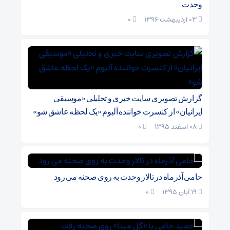
وحدت
03 اردیبهشت 1396
۰
گزارش تصویری سایت خبری و تحلیلی «موسیقی
ایرانیان» از کنسرت خواننده آلبوم «یک لحظه عاشق شو»
08 اسفند 1395
۰
حامی آذرماه در تالار وحدت به روی صحنه می رود
19 آبان 1395
۰