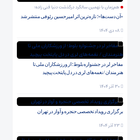
هم‌زمان با نهمین سالگرد درگذشت دنیا فنی زاده؛
«آن دست‌ها»؛ تازه‌ترین اثر امیرحسین رئوفی منتشر شد
08 دی 1404
مفاخر لر در جشنواره بلوط؛ از ورزشکاران ملی تا
هنرمندان / نغمه‌های لری در دل پایتخت پیچید
30 آذر 1404
برگزاری رویداد تخصصی حنجره و آواز در تهران
23 آذر 1404