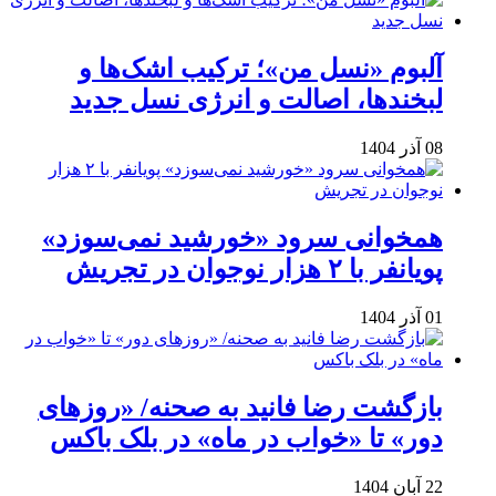
آلبوم «نسل من»؛ ترکیب اشک‌ها و
لبخندها، اصالت و انرژی نسل جدید
08 آذر 1404
همخوانی سرود «خورشید نمی‌سوزد»
پویانفر با ۲ هزار نوجوان در تجریش
01 آذر 1404
بازگشت رضا فانید به صحنه/ «روزهای
دور» تا «خواب در ماه» در بلک باکس
22 آبان 1404