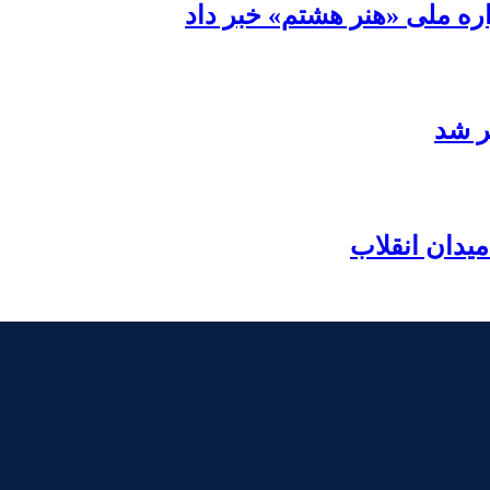
ره ملی «هنر هشتم» خبر داد
ر شد
یدان انقلاب