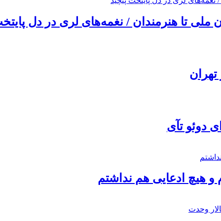
ملی تا هنرمندان / نغمه‌های لری در دل پایتخت
تهران
ی دوئو تآی
 و هیچ ادعایی هم نداشتم