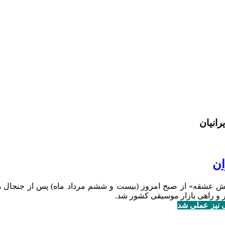
رانیان
ان
سمش عشقه» از صبح امروز (بیست و ششم مرداد ماه) پس از جنجال ها
ر و راهی بازار موسیقی کشور شد.
 نیز عملی شد