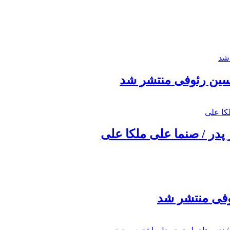
حسین رئوفی منتشر شد
 پدر / صنما علی ملکا علی
ئوفی منتشر شد