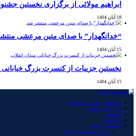
ابراهیم مولائی از برگزاری نخستین جشنوا
18 آبان 1404
“خدانگهدار” با صدای متین مرعشی منتش
15 آبان 1404
نخستین جزییات از کنسرت بزرگ خیابانی م
15 آبان 1404
دستگاهی، مقامی و کلاسیک
پاپ، راک و تلفیقی
آلبوم‌ها
ارتباط گر
موسیقی ایرانیان
درباره موسیقی ایرانیان