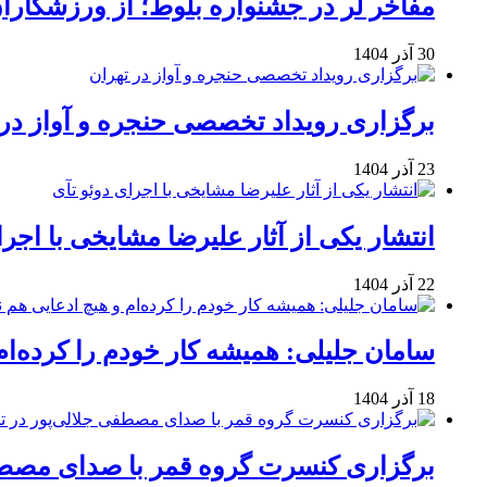
مفاخر لر در جشنواره بلوط؛ از ورزشکاران 
30 آذر 1404
برگزاری رویداد تخصصی حنجره و آواز در 
23 آذر 1404
انتشار یکی از آثار علیرضا مشایخی با اجرا
22 آذر 1404
سامان جلیلی: همیشه کار خودم را کرده‌ام
18 آذر 1404
برگزاری کنسرت گروه قمر با صدای مصطفی