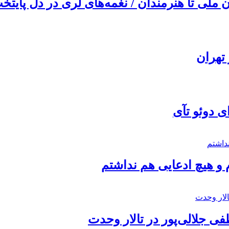
ملی تا هنرمندان / نغمه‌های لری در دل پایتخت
تهران
ی دوئو تآی
 و هیچ ادعایی هم نداشتم
 جلالی‌پور در تالار وحدت