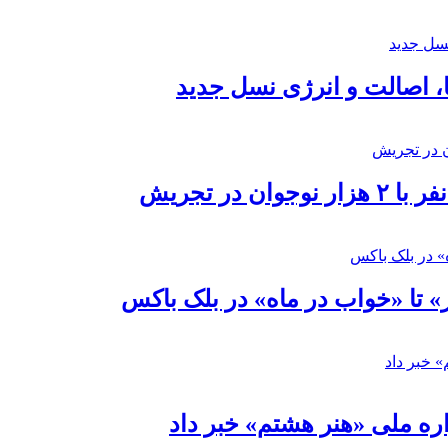
ا، اصالت و انرژی نسل جدید
در تجریش
» تا «خواب در ماه» در بلک باکس
ره ملی «هنر هشتم» خبر داد