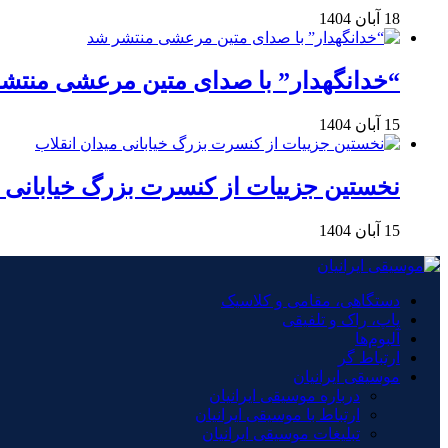
18 آبان 1404
“خدانگهدار” با صدای متین مرعشی منتش
15 آبان 1404
نخستین جزییات از کنسرت بزرگ خیابانی م
15 آبان 1404
دستگاهی، مقامی و کلاسیک
پاپ، راک و تلفیقی
آلبوم‌ها
ارتباط گر
موسیقی ایرانیان
درباره موسیقی ایرانیان
ارتباط با موسیقی ایرانیان
تبلیغات موسیقی ایرانیان