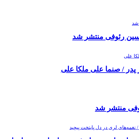
حسین رئوفی منتشر شد
 پدر / صنما علی ملکا علی
ئوفی منتشر شد