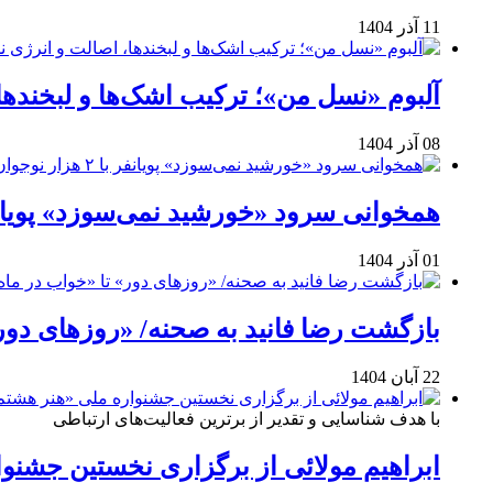
11 آذر 1404
آلبوم «نسل من»؛ ترکیب اشک‌ها و لبخنده
08 آذر 1404
همخوانی سرود «خورشید نمی‌سوزد» پویانفر با ۲ هزار نوجوان 
01 آذر 1404
بازگشت رضا فانید به صحنه/ «روزهای دور
22 آبان 1404
با هدف شناسایی و تقدیر از برترین فعالیت‌های ارتباطی
ابراهیم مولائی از برگزاری نخستین جشنوا