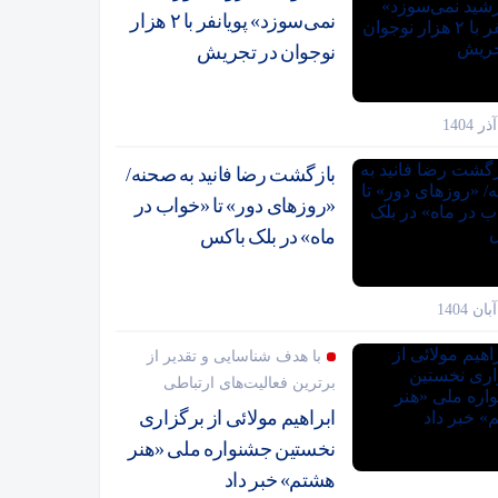
نمی‌سوزد» پویانفر با ۲ هزار
نوجوان در تجریش
بازگشت رضا فانید به صحنه/
«روزهای دور» تا «خواب در
ماه» در بلک باکس
با هدف شناسایی و تقدیر از
برترین فعالیت‌های ارتباطی
ابراهیم مولائی از برگزاری
نخستین جشنواره ملی «هنر
هشتم» خبر داد