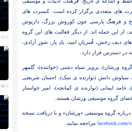
َرَشان در سال ۱۳۷۸ با هدف حفظ و اشاعه ی تاریخ، فرهنگ، ادبیات و موسیقی
نسرت های متعددی برگزار کرده است. کنسرت های
ریخ و فرهنگ پارسی چون کوروش بزرگ، داریوش
 از این جمله اند. از دیگر فعالیت های این گروه
13 دی 1404
ی دیف رخش، قُمریانِ امید، یادِ یار، شورِ آزادی،
وه ورشان)، پرویز سیاه دشتی (خواننده)، گلمهر
، سیاوش دانش (نوازنده ی تنبک)، احسان شریعتی
08 دی 1404
 حامد ایمانی (نوازنده ی کمانچه)، امیر خواستار
ت) اعضای گروه موسیقی ورشان هستند.
 درباره گروه موسیقی «ورشان» و یا دریافت نسخه
facebook.com/v
مراجعه نمایند.