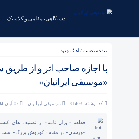
دستگاهی، مقامی و کلاسیک
موسیقی ایرانیان
صفحه نخست
/
آهنگ جدید
با اجازه صاحب اثر و از طریق 
«موسیقی ایرانیان»
کد نوشته: 91403
موسیقی ایرانیان
07 آبان 1394
قطعه «ایران نامه» از تصنیف های کنس
«ورشان» در مقام «کوروش بزرگ» است که