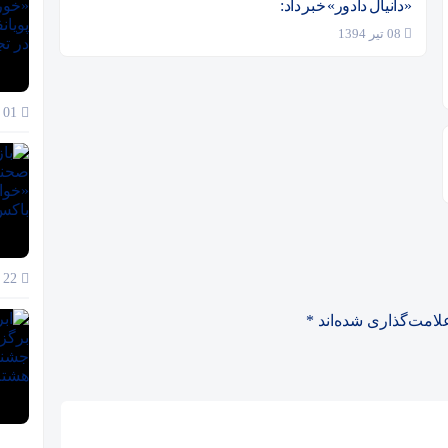
«دانیال دادور» خبر داد:
08 تیر 1394
01 آذر 1404
22 آبان 1404
لامت‌گذاری شده‌اند
*