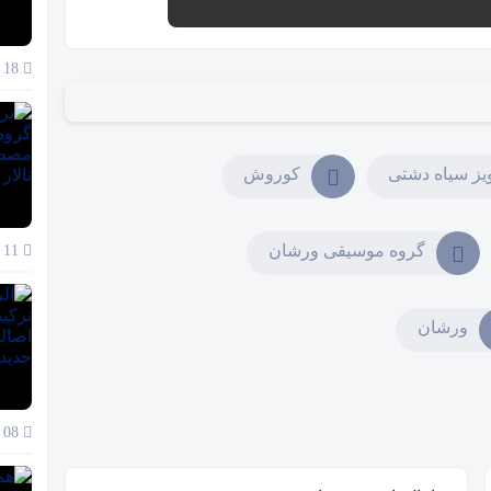
18 آذر 1404
یز سیاه دشتی
کوروش
گروه موسیقی ورشان
11 آذر 1404
ورشان
08 آذر 1404