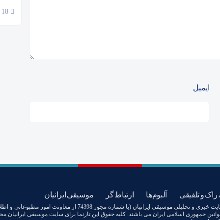
18 آبان 1404
ایمیل
 راک و تلفیقی
آلبوم‌ها
ارتباط گر
موسیقی ایرانیان
تمامی آثار صوتی و تصویری منتشرشده در سایت خبری و تحلیلی موسیقی ایرانیان (با شماره مجوز 74398 از معاونت امور مطبوعاتی 
وانین جمهوری اسلامی ایران می باشند. کلیه حقوق این تارنما برای سایت موسیقی ایرانیان م