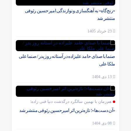
«رنج‌گاه» به آهنگسازی و نوازندگی امیرحسین رئوفی
منتشر شد
23 خرداد 1405
صنما با صدای حامد علیزاده در آستانه روز پدر / صنما علی
ملکا علی
13 دی 1404
هم‌زمان با نهمین سالگرد درگذشت دنیا فنی زاده؛
«آن دست‌ها»؛ تازه‌ترین اثر امیرحسین رئوفی منتشر شد
08 دی 1404