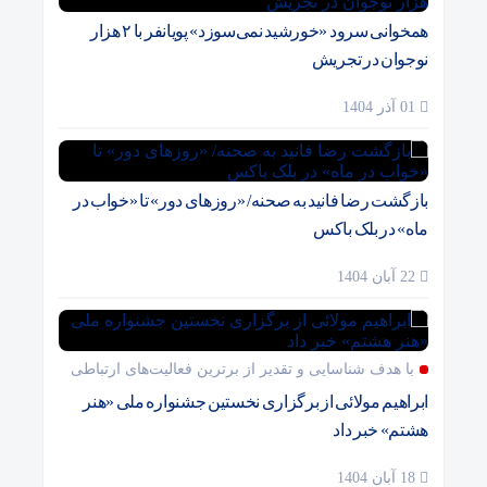
همخوانی سرود «خورشید نمی‌سوزد» پویانفر با ۲ هزار
نوجوان در تجریش
01 آذر 1404
بازگشت رضا فانید به صحنه/ «روزهای دور» تا «خواب در
ماه» در بلک باکس
22 آبان 1404
با هدف شناسایی و تقدیر از برترین فعالیت‌های ارتباطی
ابراهیم مولائی از برگزاری نخستین جشنواره ملی «هنر
هشتم» خبر داد
18 آبان 1404