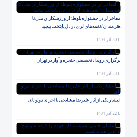
مفاخر لر در جشنواره بلوط؛ از ورزشکاران ملی تا
هنرمندان / نغمه‌های لری در دل پایتخت پیچید
30 آذر 1404
برگزاری رویداد تخصصی حنجره و آواز در تهران
23 آذر 1404
انتشار یکی از آثار علیرضا مشایخی با اجرای دوئو تآی
22 آذر 1404