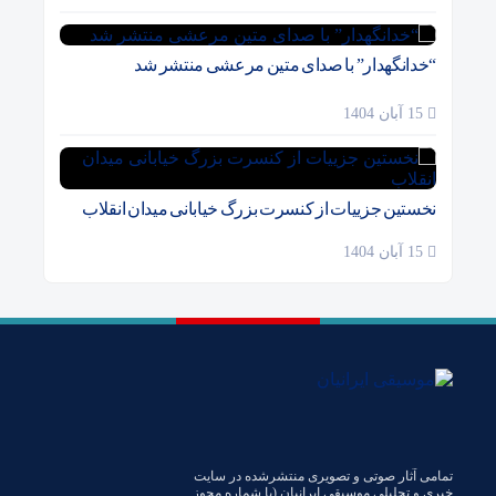
“خدانگهدار” با صدای متین مرعشی منتشر شد
15 آبان 1404
نخستین جزییات از کنسرت بزرگ خیابانی میدان انقلاب
15 آبان 1404
تمامی آثار صوتی و تصویری منتشرشده در سایت
خبری و تحلیلی موسیقی ایرانیان (با شماره مجوز