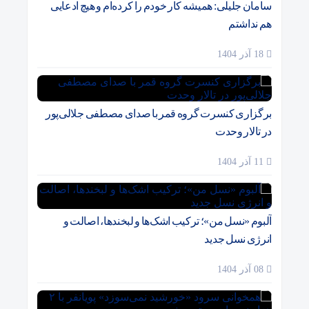
سامان جلیلی: همیشه کار خودم را کرده‌ام و هیچ ادعایی
هم نداشتم
18 آذر 1404
برگزاری کنسرت گروه قمر با صدای مصطفی جلالی‌پور
در تالار وحدت
11 آذر 1404
آلبوم «نسل من»؛ ترکیب اشک‌ها و لبخندها، اصالت و
انرژی نسل جدید
08 آذر 1404