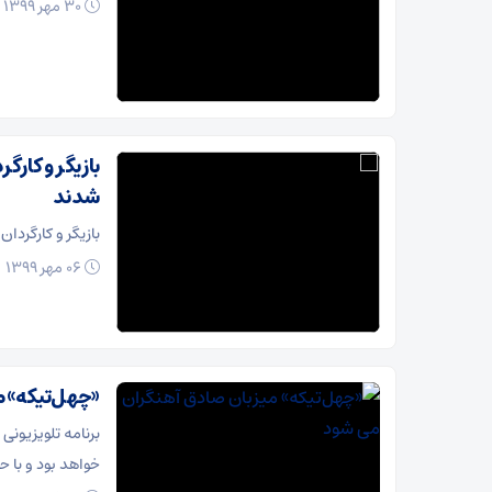
30 مهر 1399
بازیگر و کارگ
شدند
بازیگر و کارگردا
06 مهر 1399
«چهل‌تیکه» م
برنامه تلویزیونی
خواهد بود و با 