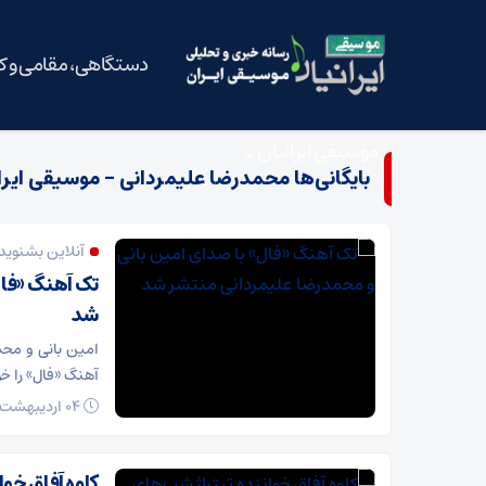
دستگاهی، مقامی و 
موسیقی ایرانیان
بایگانی‌ها محمدرضا علیمردانی - موسیقی ایرا
آنلاین بشنوید 
تک آهنگ «فال
شد
امین بانی و مح
آهنگ «فال» را خ
04 اردیبهشت 1400
کاوه آفاق خوا