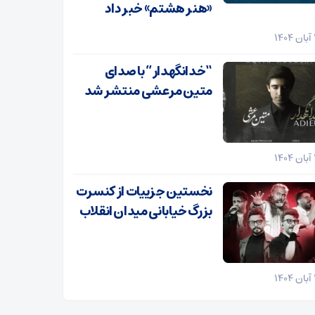
«هنر هشتم» خبر داد
“خدانگهدار” با صدای
متین مرعشی منتشر شد
نخستین جزییات از کنسرت
بزرگ خیابانی میدان انقلاب