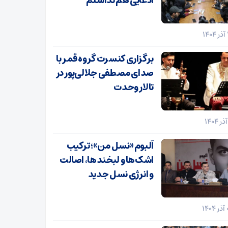
ادعایی هم نداشتم
برگزاری کنسرت گروه قمر با
صدای مصطفی جلالی‌پور در
تالار وحدت
آلبوم «نسل من»؛ ترکیب
اشک‌ها و لبخندها، اصالت
و انرژی نسل جدید