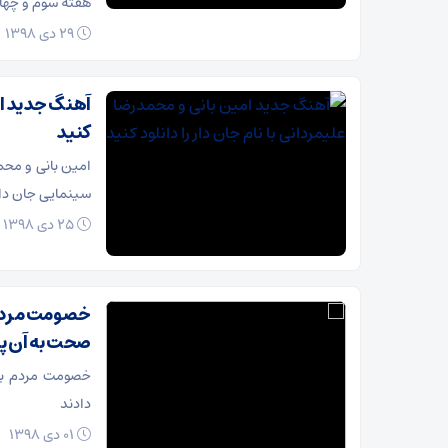
هفته سوم و چهارم بهمن ۹۸ در برنامه «چهل تی
29 دی 1398
آهنگ جدید امی
کنید
امین بانی و محم
سینمایی جان دار 
25 دی 1398
خصومت مردم ب
صحت به آن پا
خصومت مردم با 
دادند
01 دی 1398