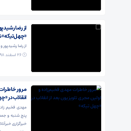
از رضا رشیدپو
«چهل‌تیکه» ن
از رضا رشیدپور و
26 اسفند 1398
مرور خاطرات م
انقلاب در «چ
مهدی فخیم زاده 
پنج شنبه و جمع
خبرگزاری خبرآنل