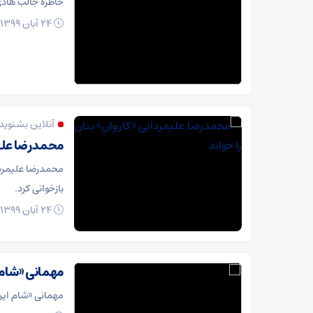
خاطره جالب هادی 
24 آبان 1399
آنلاین بشنوید
محمدرضا علیمر
محمدرضا علیمردا
بازخوانی کرد.
24 آبان 1399
مهمانی «شام 
مهمانی «شام ایر