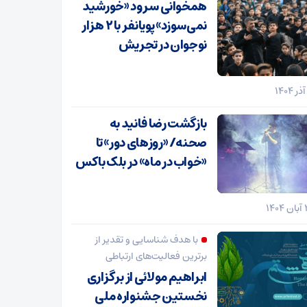
همخوانی سرود «خورشید
نمی‌سوزد» پویانفر با ۲ هزار
نوجوان در تجریش
بازگشت رضا فانید به
صحنه/ «روزهای دور» تا
«خواب در ماه» در بلک باکس
با هدف شناسایی و تقدیر از
برترین فعالیت‌های ارتباطی
ابراهیم مولائی از برگزاری
نخستین جشنواره ملی