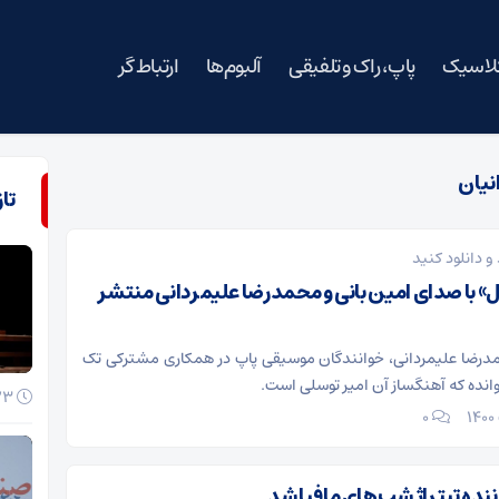
کلاسیک
پاپ، راک و تلفیقی
آلبوم‌ها
ارتباط گر
نیان
تا
و دانلود کنید
» با صدای امین بانی و محمدرضا علیمردانی منتشر
مدرضا علیمردانی، خوانندگان موسیقی پاپ در همکاری مشترکی تک
وانده که آهنگساز آن امیر توسلی است.
23 خرداد 1405
۰
ننده تیتراژ شب‌های مافیا شد