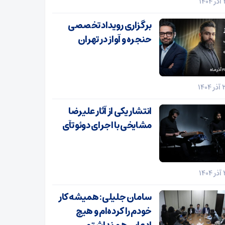
برگزاری رویداد تخصصی
حنجره و آواز در تهران
انتشار یکی از آثار علیرضا
مشایخی با اجرای دوئو تآی
سامان جلیلی: همیشه کار
خودم را کرده‌ام و هیچ