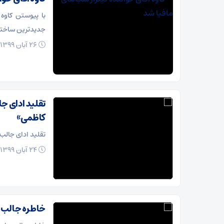
با پیوستن کاوه
جدیدترین ساخت
26 آبان 1399
تقلید ادای ج
کاظمی»
تقلید ادای جالب
24 آبان 1399
خاطره جالب ها