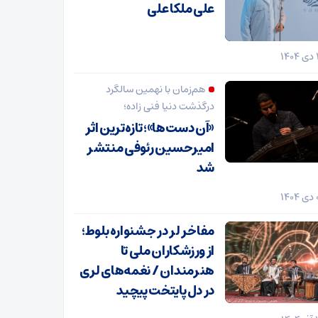
علی ملکا علی
هم‌زمان با نهمین سالگرد
درگذشت دنیا فنی زاده؛
«آن دست‌ها»؛ تازه‌ترین اثر
امیرحسین رئوفی منتشر
شد
مفاخر لر در جشنواره بلوط؛
از ورزشکاران ملی تا
هنرمندان / نغمه‌های لری
در دل پایتخت پیچید