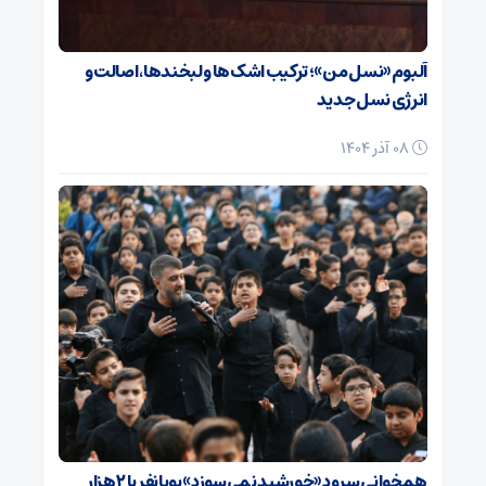
آلبوم «نسل من»؛ ترکیب اشک‌ها و لبخندها، اصالت و
انرژی نسل جدید
08 آذر 1404
همخوانی سرود «خورشید نمی‌سوزد» پویانفر با ۲ هزار