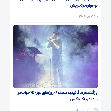
نوجوان در تجریش
01 آذر 1404
بازگشت رضا فانید به صحنه/ «روزهای دور» تا «خواب در
ماه» در بلک باکس
22 آبان 1404