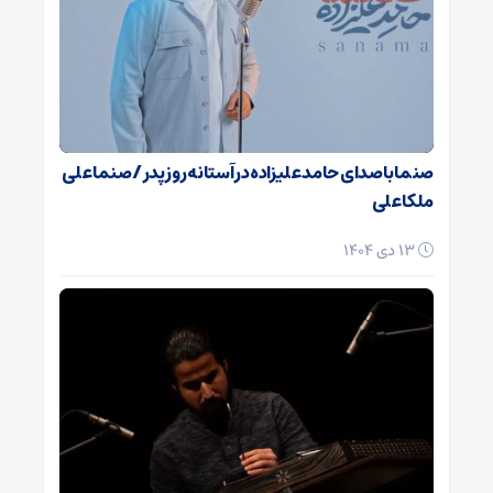
صنما با صدای حامد علیزاده در آستانه روز پدر / صنما علی
ملکا علی
13 دی 1404