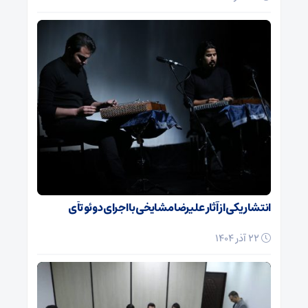
انتشار یکی از آثار علیرضا مشایخی با اجرای دوئو تآی
22 آذر 1404