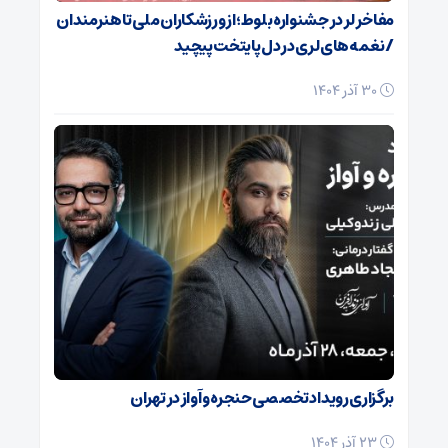
مفاخر لر در جشنواره بلوط؛ از ورزشکاران ملی تا هنرمندان
/ نغمه‌های لری در دل پایتخت پیچید
30 آذر 1404
برگزاری رویداد تخصصی حنجره و آواز در تهران
23 آذر 1404