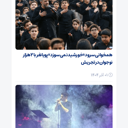
همخوانی سرود «خورشید نمی‌سوزد» پویانفر با ۲ هزار
نوجوان در تجریش
01 آذر 1404