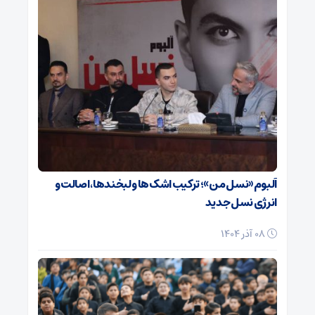
آلبوم «نسل من»؛ ترکیب اشک‌ها و لبخندها، اصالت و
انرژی نسل جدید
08 آذر 1404