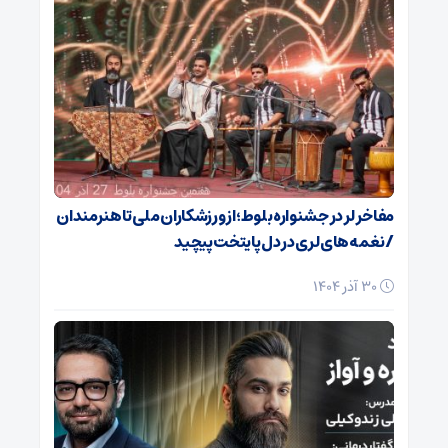
مفاخر لر در جشنواره بلوط؛ از ورزشکاران ملی تا هنرمندان
/ نغمه‌های لری در دل پایتخت پیچید
30 آذر 1404