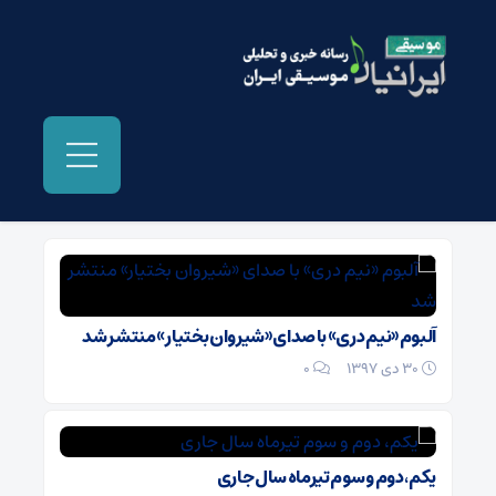
بایگانی‌ها علی حافظی - موسیقی ایرانیان
آلبوم «نیم دری» با صدای «شیروان بختیار» منتشر شد
30 دی 1397
۰
یکم، دوم و سوم تیرماه سال جاری