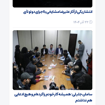
انتشار یکی از آثار علیرضا مشایخی با اجرای دوئو تآی
22 آذر 1404
سامان جلیلی: همیشه کار خودم را کرده‌ام و هیچ ادعایی
هم نداشتم