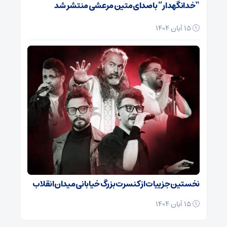
“خدانگهدار” با صدای متین مرعشی منتشر شد
15 آبان 1404
نخستین جزییات از کنسرت بزرگ خیابانی میدان انقلاب
15 آبان 1404