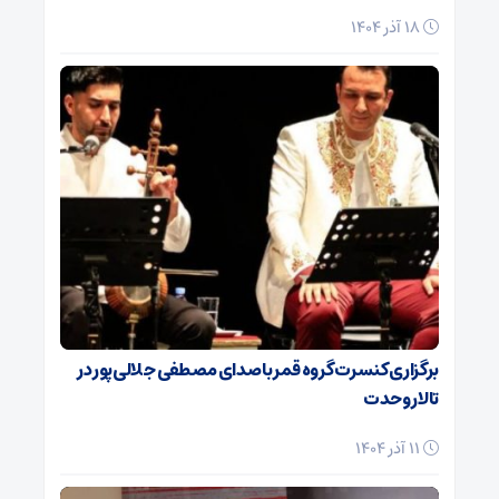
18 آذر 1404
برگزاری کنسرت گروه قمر با صدای مصطفی جلالی‌پور در
تالار وحدت
11 آذر 1404