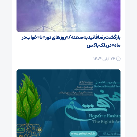
بازگشت رضا فانید به صحنه/ «روزهای دور» تا «خواب در
ماه» در بلک باکس
22 آبان 1404