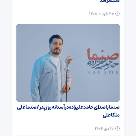
منتشر شد
23 خرداد 1405
صنما با صدای حامد علیزاده در آستانه روز پدر / صنما علی
ملکا علی
13 دی 1404