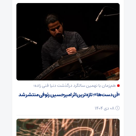
هم‌زمان با نهمین سالگرد درگذشت دنیا فنی زاده؛
«آن دست‌ها»؛ تازه‌ترین اثر امیرحسین رئوفی منتشر شد
08 دی 1404