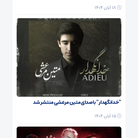
18 آبان 1404
“خدانگهدار” با صدای متین مرعشی منتشر شد
15 آبان 1404