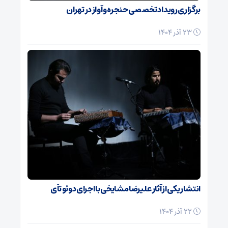
برگزاری رویداد تخصصی حنجره و آواز در تهران
23 آذر 1404
انتشار یکی از آثار علیرضا مشایخی با اجرای دوئو تآی
22 آذر 1404