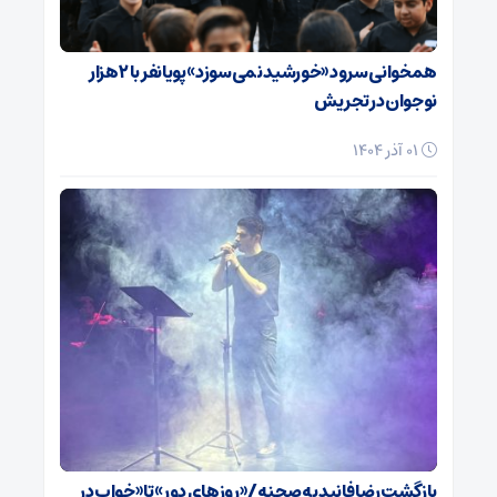
همخوانی سرود «خورشید نمی‌سوزد» پویانفر با ۲ هزار
نوجوان در تجریش
01 آذر 1404
بازگشت رضا فانید به صحنه/ «روزهای دور» تا «خواب در