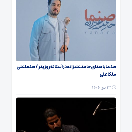
صنما با صدای حامد علیزاده در آستانه روز پدر / صنما علی
ملکا علی
13 دی 1404