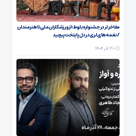
مفاخر لر در جشنواره بلوط؛ از ورزشکاران ملی تا هنرمندان
/ نغمه‌های لری در دل پایتخت پیچید
30 آذر 1404