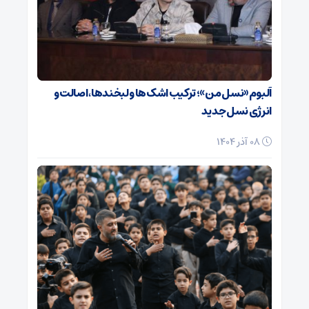
آلبوم «نسل من»؛ ترکیب اشک‌ها و لبخندها، اصالت و
انرژی نسل جدید
08 آذر 1404