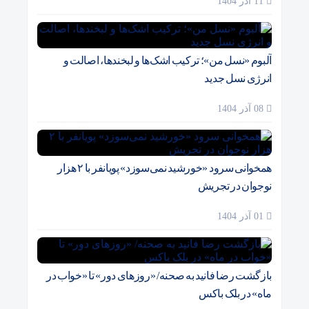
11 آذر 1404
آلبوم «نسل من»؛ ترکیب اشک‌ها و لبخندها، اصالت و
انرژی نسل جدید
08 آذر 1404
همخوانی سرود «خورشید نمی‌سوزد» پویانفر با ۲ هزار
نوجوان در تجریش
01 آذر 1404
بازگشت رضا فانید به صحنه/ «روزهای دور» تا «خواب در
ماه» در بلک باکس