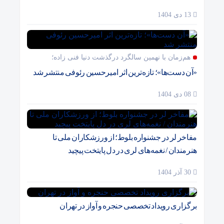
13 دی 1404
هم‌زمان با نهمین سالگرد درگذشت دنیا فنی زاده؛
«آن دست‌ها»؛ تازه‌ترین اثر امیرحسین رئوفی منتشر شد
08 دی 1404
مفاخر لر در جشنواره بلوط؛ از ورزشکاران ملی تا
هنرمندان / نغمه‌های لری در دل پایتخت پیچید
30 آذر 1404
برگزاری رویداد تخصصی حنجره و آواز در تهران