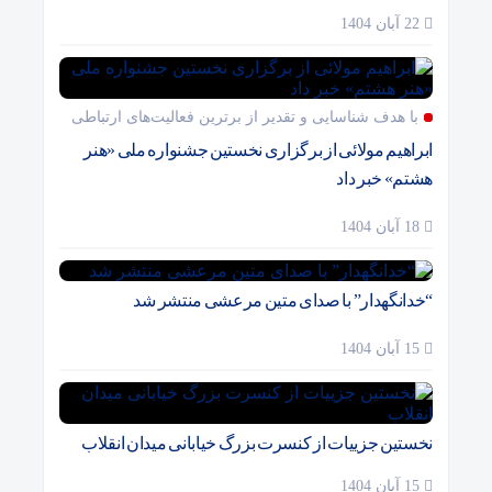
22 آبان 1404
با هدف شناسایی و تقدیر از برترین فعالیت‌های ارتباطی
ابراهیم مولائی از برگزاری نخستین جشنواره ملی «هنر
هشتم» خبر داد
18 آبان 1404
“خدانگهدار” با صدای متین مرعشی منتشر شد
15 آبان 1404
نخستین جزییات از کنسرت بزرگ خیابانی میدان انقلاب
15 آبان 1404