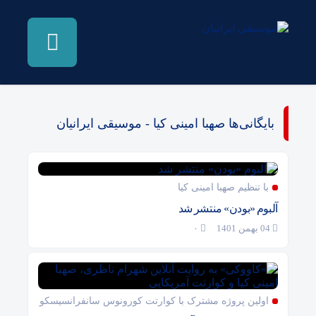
بایگانی‌ها صهبا امینی کیا - موسیقی ایرانیان
با تنظیم صهبا امینی کیا
آلبوم «بودن» منتشر شد
04 بهمن 1401
۰
اولین پروژه مشترک با کوارتت کورونوس سانفرانسیسکو