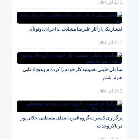
23 آذر 1404
انتشار یکی از آثار علیرضا مشایخی با اجرای دوئو تآی
22 آذر 1404
سامان جلیلی: همیشه کار خودم را کرده‌ام و هیچ ادعایی
هم نداشتم
18 آذر 1404
برگزاری کنسرت گروه قمر با صدای مصطفی جلالی‌پور
در تالار وحدت