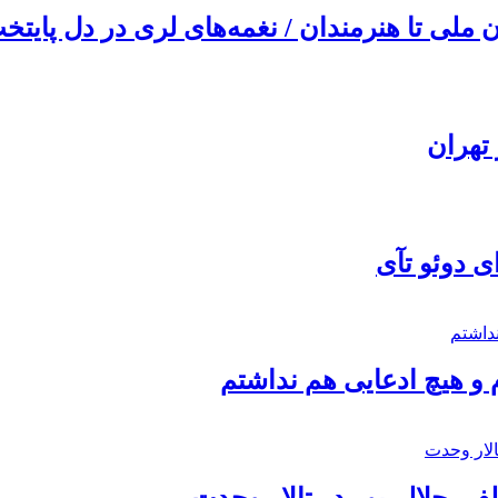
ملی تا هنرمندان / نغمه‌های لری در دل پایتخت
تهران
ی دوئو تآی
 و هیچ ادعایی هم نداشتم