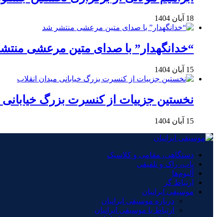
18 آبان 1404
“خدانگهدار” با صدای متین مرعشی منتش
15 آبان 1404
نخستین جزییات از کنسرت بزرگ خیابانی م
15 آبان 1404
دستگاهی، مقامی و کلاسیک
پاپ، راک و تلفیقی
آلبوم‌ها
ارتباط گر
موسیقی ایرانیان
درباره موسیقی ایرانیان
ارتباط با موسیقی ایرانیان