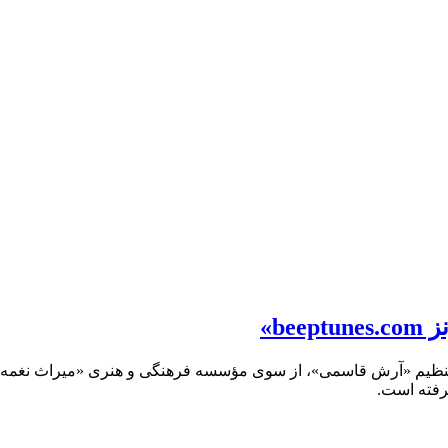
be»
 و تنظیم «آرش قاسمی»، از سوی مؤسسه فرهنگی و هنری «میراث نغمه ه
رفته است.