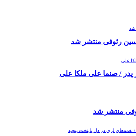
حسین رئوفی منتشر شد
 پدر / صنما علی ملکا علی
ئوفی منتشر شد