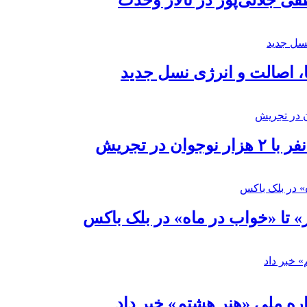
 جلالی‌پور در تالار وحدت
ا، اصالت و انرژی نسل جدید
در تجریش
» تا «خواب در ماه» در بلک باکس
ره ملی «هنر هشتم» خبر داد