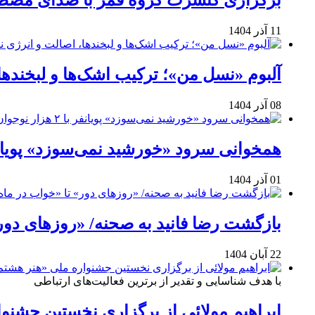
برگزاری کنسرت گروه قمر با صدای مصطفی
11 آذر 1404
آلبوم «نسل من»؛ ترکیب اشک‌ها و لبخنده
08 آذر 1404
همخوانی سرود «خورشید نمی‌سوزد» پویانفر با ۲ هزار نوجوان 
01 آذر 1404
بازگشت رضا فانید به صحنه/ «روزهای دور
22 آبان 1404
با هدف شناسایی و تقدیر از برترین فعالیت‌های ارتباطی
ابراهیم مولائی از برگزاری نخستین جشنوا