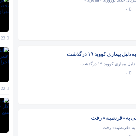
 سریال جدید نوروزی «هم‌بازی»
۰
23 آذر 1404
یل بیماری کووید ۱۹ درگذشت
بیماری کووید ۱۹ درگذشت
۰
22 آذر 1404
ی به «قرنطینه» رفت
به «قرنطینه» رفت