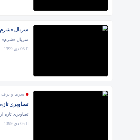
سریال «شرم» ب
سریال «شرم» به 
06 دی 1399
سرما و برف هم
تصاویری تازه 
تصاویری تازه از
05 دی 1399