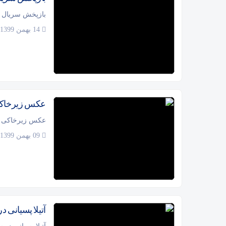
بازپخش سریال ق
14 بهمن 1399
عکس زیرخاکی
عکس زیرخاکی م
09 بهمن 1399
آتیلا پسیانی 