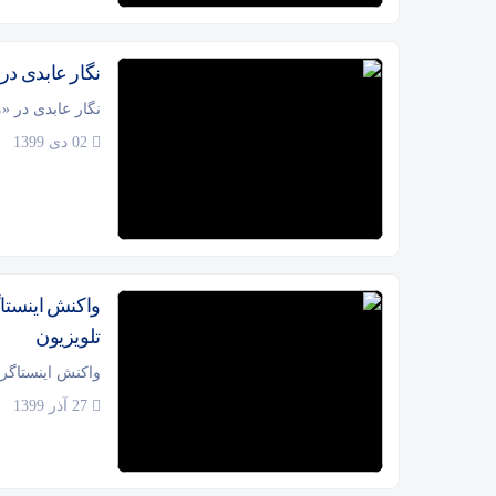
نگار عابدی در
نگار عابدی در «
02 دی 1399
واکنش اینستا
تلویزیون
واکنش اینستاگر
27 آذر 1399