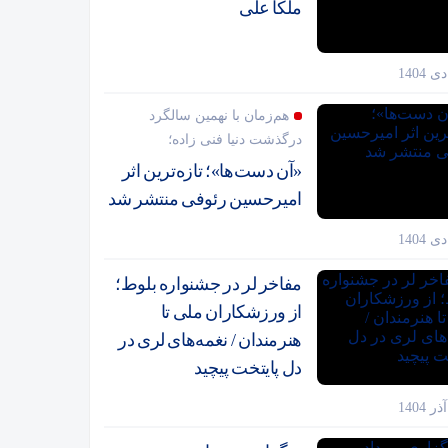
ملکا علی
هم‌زمان با نهمین سالگرد
درگذشت دنیا فنی زاده؛
«آن دست‌ها»؛ تازه‌ترین اثر
امیرحسین رئوفی منتشر شد
مفاخر لر در جشنواره بلوط؛
از ورزشکاران ملی تا
هنرمندان / نغمه‌های لری در
دل پایتخت پیچید