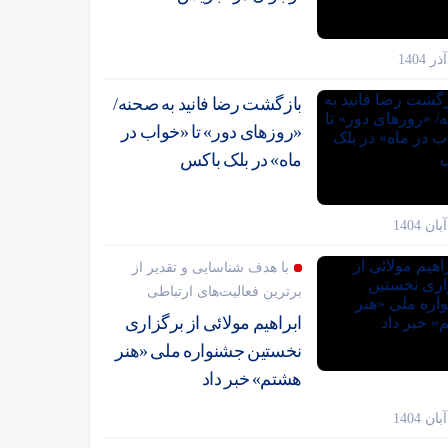
بازگشت رضا فانید به صحنه/
«روزهای دور» تا «خواب در
ماه» در بلک باکس
با هدف شناسایی و تقدیر از
برترین فعالیت‌های ارتباطی
ابراهیم مولائی از برگزاری
نخستین جشنواره ملی «هنر
هشتم» خبر داد