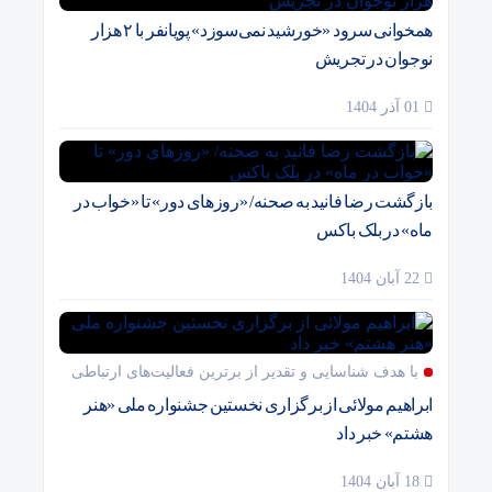
همخوانی سرود «خورشید نمی‌سوزد» پویانفر با ۲ هزار
نوجوان در تجریش
01 آذر 1404
بازگشت رضا فانید به صحنه/ «روزهای دور» تا «خواب در
ماه» در بلک باکس
22 آبان 1404
با هدف شناسایی و تقدیر از برترین فعالیت‌های ارتباطی
ابراهیم مولائی از برگزاری نخستین جشنواره ملی «هنر
هشتم» خبر داد
18 آبان 1404