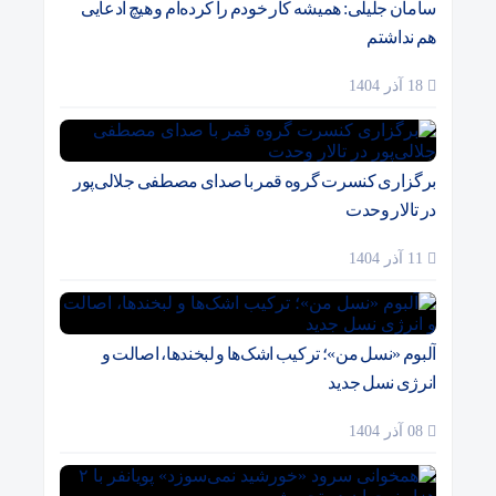
سامان جلیلی: همیشه کار خودم را کرده‌ام و هیچ ادعایی
هم نداشتم
18 آذر 1404
برگزاری کنسرت گروه قمر با صدای مصطفی جلالی‌پور
در تالار وحدت
11 آذر 1404
آلبوم «نسل من»؛ ترکیب اشک‌ها و لبخندها، اصالت و
انرژی نسل جدید
08 آذر 1404