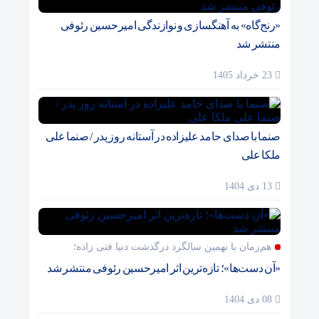
«رنج‌گاه» به آهنگسازی و نوازندگی امیرحسین رئوفی
منتشر شد
23 خرداد 1405
صنما با صدای حامد علیزاده در آستانه روز پدر / صنما علی
ملکا علی
13 دی 1404
هم‌زمان با نهمین سالگرد درگذشت دنیا فنی زاده؛
«آن دست‌ها»؛ تازه‌ترین اثر امیرحسین رئوفی منتشر شد
08 دی 1404