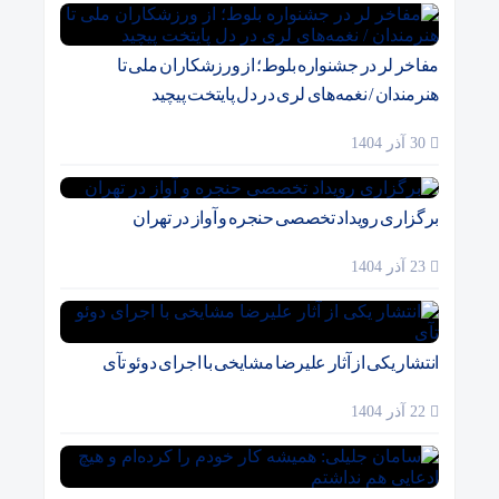
مفاخر لر در جشنواره بلوط؛ از ورزشکاران ملی تا
هنرمندان / نغمه‌های لری در دل پایتخت پیچید
30 آذر 1404
برگزاری رویداد تخصصی حنجره و آواز در تهران
23 آذر 1404
انتشار یکی از آثار علیرضا مشایخی با اجرای دوئو تآی
22 آذر 1404