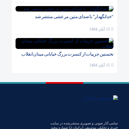
“خدانگهدار” با صدای متین مرعشی منتشر شد
15 آبان 1404
نخستین جزییات از کنسرت بزرگ خیابانی میدان انقلاب
15 آبان 1404
تمامی آثار صوتی و تصویری منتشرشده در سایت
خبری و تحلیلی موسیقی ایرانیان (با شماره مجوز