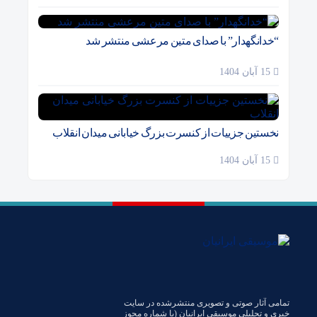
“خدانگهدار” با صدای متین مرعشی منتشر شد
15 آبان 1404
نخستین جزییات از کنسرت بزرگ خیابانی میدان انقلاب
15 آبان 1404
تمامی آثار صوتی و تصویری منتشرشده در سایت
خبری و تحلیلی موسیقی ایرانیان (با شماره مجوز