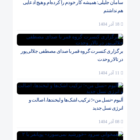
سامان جلیلی: همیشه کار خودم را کرده‌ام و هیچ ادعایی
هم نداشتم
18 آذر 1404
برگزاری کنسرت گروه قمر با صدای مصطفی جلالی‌پور
در تالار وحدت
11 آذر 1404
آلبوم «نسل من»؛ ترکیب اشک‌ها و لبخندها، اصالت و
انرژی نسل جدید
08 آذر 1404