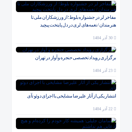
مفاخر لر در جشنواره بلوط؛ از ورزشکاران ملی تا
هنرمندان / نغمه‌های لری در دل پایتخت پیچید
30 آذر 1404
برگزاری رویداد تخصصی حنجره و آواز در تهران
23 آذر 1404
انتشار یکی از آثار علیرضا مشایخی با اجرای دوئو تآی
22 آذر 1404