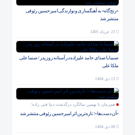
«رنج‌گاه» به آهنگسازی و نوازندگی امیرحسین رئوفی
منتشر شد
23 خرداد 1405
صنما با صدای حامد علیزاده در آستانه روز پدر / صنما علی
ملکا علی
13 دی 1404
هم‌زمان با نهمین سالگرد درگذشت دنیا فنی زاده؛
«آن دست‌ها»؛ تازه‌ترین اثر امیرحسین رئوفی منتشر شد
08 دی 1404