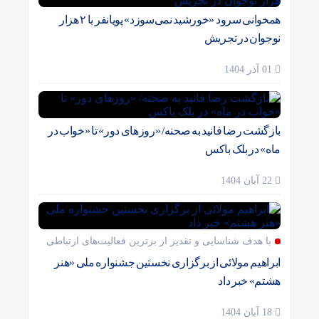
همخوانی سرود «خورشید نمی‌سوزد» پویانفر با ۲ هزار
نوجوان در تجریش
01 آذر 1404
بازگشت رضا فانید به صحنه/ «روزهای دور» تا «خواب در
ماه» در بلک باکس
22 آبان 1404
با هدف شناسایی و تقدیر از برترین فعالیت‌های ارتباطی
ابراهیم مولائی از برگزاری نخستین جشنواره ملی «هنر
هشتم» خبر داد
18 آبان 1404