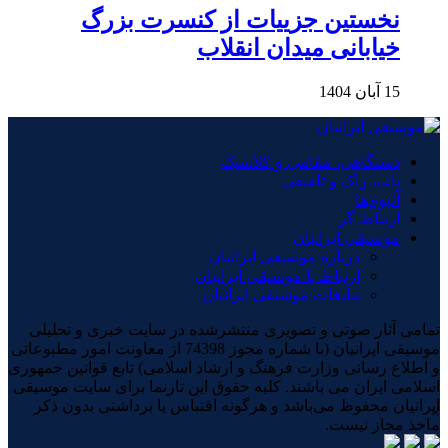
نخستین جزییات از کنسرت بزرگ
خیابانی میدان انقلاب
15 آبان 1404
دستگاهی، مقامی و کلاسیک
پاپ، راک و تلفیقی
آلبوم‌ها
ارتباط گر
موسیقی ایرانیان
درباره موسیقی ایرانیان
ارتباط با موسیقی ایرانیان
تبلیغات موسیقی ایرانیان
تمامی آثار صوتی و تصویری منتشرشده در سایت خبری و تحلیلی
موسیقی ایرانیان (با شماره مجوز 74398 از معاونت امور مطبوعاتی
و اطلاع رسانی وزارت فرهنگ و ارشاد اسلامی) تابع قوانین جمهوری
اسلامی ایران می باشند. کلیه حقوق این تارنما برای سایت موسیقی
ایرانیان محفوظ می‌باشد و هرگونه اقتباس یا برداشتی بدون ذکر
×
ماخذ مجاز نیست.