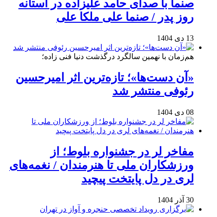
صنما با صدای حامد علیزاده در آستانه
روز پدر / صنما علی ملکا علی
13 دی 1404
هم‌زمان با نهمین سالگرد درگذشت دنیا فنی زاده؛
«آن دست‌ها»؛ تازه‌ترین اثر امیرحسین
رئوفی منتشر شد
08 دی 1404
مفاخر لر در جشنواره بلوط؛ از
ورزشکاران ملی تا هنرمندان / نغمه‌های
لری در دل پایتخت پیچید
30 آذر 1404