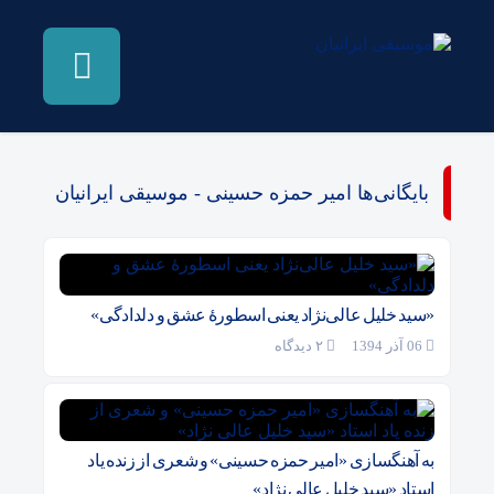
بایگانی‌ها امیر حمزه حسینی - موسیقی ایرانیان
«سید خلیل عالی‌نژاد یعنی اسطورهٔ عشق و دلدادگی»
06 آذر 1394
۲ دیدگاه
به آهنگسازی «امیر حمزه حسینی» و شعری از زنده یاد
استاد «سید خلیل عالی نژاد»