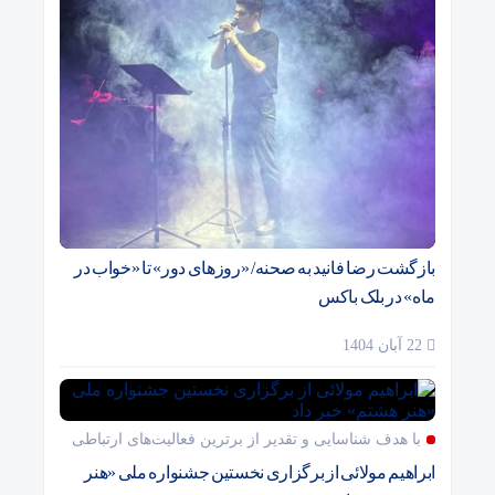
بازگشت رضا فانید به صحنه/ «روزهای دور» تا «خواب در
ماه» در بلک باکس
22 آبان 1404
با هدف شناسایی و تقدیر از برترین فعالیت‌های ارتباطی
ابراهیم مولائی از برگزاری نخستین جشنواره ملی «هنر