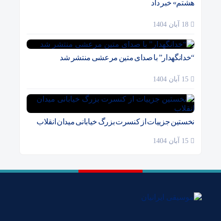
هشتم» خبر داد
18 آبان 1404
“خدانگهدار” با صدای متین مرعشی منتشر شد
15 آبان 1404
نخستین جزییات از کنسرت بزرگ خیابانی میدان انقلاب
15 آبان 1404