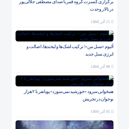
برگزاری کنسرت گروه قمر با صدای مصطفی جلالی‌پور
در تالار وحدت
11 آذر 1404
آلبوم «نسل من»؛ ترکیب اشک‌ها و لبخندها، اصالت و
انرژی نسل جدید
08 آذر 1404
همخوانی سرود «خورشید نمی‌سوزد» پویانفر با ۲ هزار
نوجوان در تجریش
01 آذر 1404