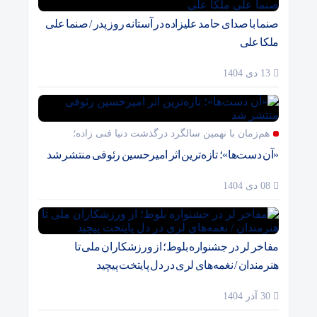
صنما با صدای حامد علیزاده در آستانه روز پدر / صنما علی
ملکا علی
13 دی 1404
هم‌زمان با نهمین سالگرد درگذشت دنیا فنی زاده؛
«آن دست‌ها»؛ تازه‌ترین اثر امیرحسین رئوفی منتشر شد
08 دی 1404
مفاخر لر در جشنواره بلوط؛ از ورزشکاران ملی تا
هنرمندان / نغمه‌های لری در دل پایتخت پیچید
30 آذر 1404