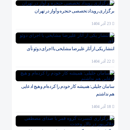
برگزاری رویداد تخصصی حنجره و آواز در تهران
23 آذر 1404
انتشار یکی از آثار علیرضا مشایخی با اجرای دوئو تآی
22 آذر 1404
سامان جلیلی: همیشه کار خودم را کرده‌ام و هیچ ادعایی
هم نداشتم
18 آذر 1404