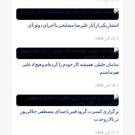
انتشار یکی از آثار علیرضا مشایخی با اجرای دوئو تآی
22 آذر 1404
سامان جلیلی: همیشه کار خودم را کرده‌ام و هیچ ادعایی
هم نداشتم
18 آذر 1404
برگزاری کنسرت گروه قمر با صدای مصطفی جلالی‌پور
در تالار وحدت
11 آذر 1404