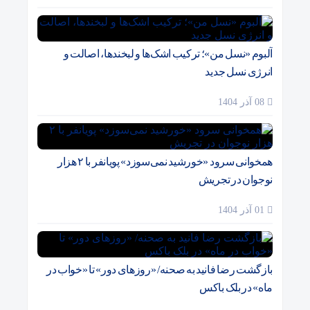
آلبوم «نسل من»؛ ترکیب اشک‌ها و لبخندها، اصالت و
انرژی نسل جدید
08 آذر 1404
همخوانی سرود «خورشید نمی‌سوزد» پویانفر با ۲ هزار
نوجوان در تجریش
01 آذر 1404
بازگشت رضا فانید به صحنه/ «روزهای دور» تا «خواب در
ماه» در بلک باکس