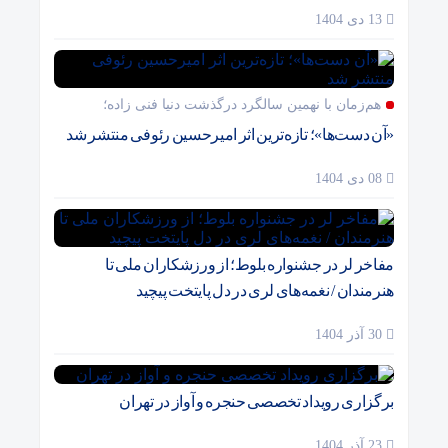
13 دی 1404
هم‌زمان با نهمین سالگرد درگذشت دنیا فنی زاده؛
«آن دست‌ها»؛ تازه‌ترین اثر امیرحسین رئوفی منتشر شد
08 دی 1404
مفاخر لر در جشنواره بلوط؛ از ورزشکاران ملی تا
هنرمندان / نغمه‌های لری در دل پایتخت پیچید
30 آذر 1404
برگزاری رویداد تخصصی حنجره و آواز در تهران
23 آذر 1404