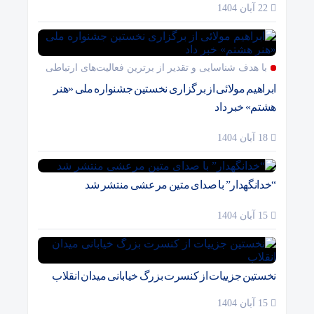
22 آبان 1404
با هدف شناسایی و تقدیر از برترین فعالیت‌های ارتباطی
ابراهیم مولائی از برگزاری نخستین جشنواره ملی «هنر
هشتم» خبر داد
18 آبان 1404
“خدانگهدار” با صدای متین مرعشی منتشر شد
15 آبان 1404
نخستین جزییات از کنسرت بزرگ خیابانی میدان انقلاب
15 آبان 1404