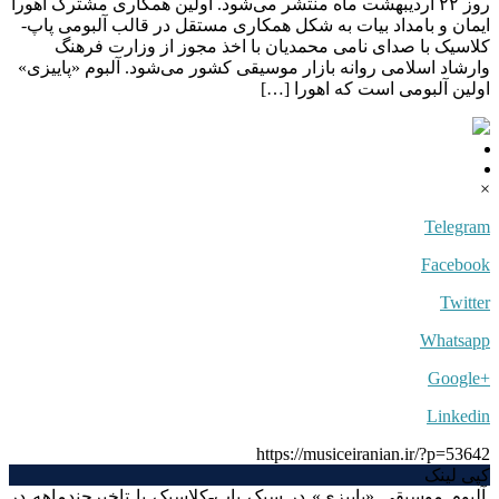
روز ۲۲ اردیبهشت ماه منتشر می‌شود. اولین همکاری مشترک اهورا
ایمان و بامداد بیات به شکل همکاری مستقل در قالب آلبومی پاپ-
کلاسیک با صدای نامی محمدیان با اخذ مجوز از وزارت فرهنگ
وارشاد اسلامی روانه بازار موسیقی کشور می‌شود. آلبوم «پاییزی»
اولین آلبومی است که اهورا […]
×
Telegram
Facebook
Twitter
Whatsapp
+Google
Linkedin
https://musiceiranian.ir/?p=53642
کپی لینک
آلبوم موسیقی «پاییزی» در سبک پاپ-کلاسیک با تاخیرچندماهه در