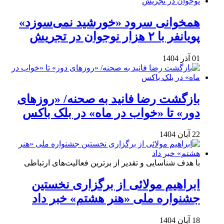
همخوانی سرود «خورشید نمی‌سوزد»
پویانفر با ۲ هزار نوجوان در تجریش
01 آذر 1404
بازگشت رضا فانید به صحنه/ «روزهای
دور» تا «خواب در ماه» در بلک باکس
22 آبان 1404
با هدف شناسایی و تقدیر از برترین فعالیت‌های ارتباطی
ابراهیم مولائی از برگزاری نخستین
جشنواره ملی «هنر هشتم» خبر داد
18 آبان 1404