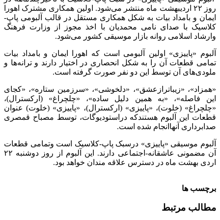
روز ۲۲ اردیبهشت ماه منتشر می‌شود. اولین همکاری مشترک اهورا
ایمان و بامداد بیات به شکل همکاری مستقل در قالب آلبومی پاپ-
کلاسیک با صدای نامی محمدیان با اخذ مجوز از وزارت فرهنگ
وارشاد اسلامی روانه بازار موسیقی کشور می‌شود.
آلبوم «پاییزی» اولین آلبومی است که اهورا ایمان و بامداد بیات
تمامی قطعات آن را به شکل انحصاری در اختیار دارند و ترانه‌ها و
ملودی‌های آن توسط این دو نفر صورت گرفته است.
«همزاد»، «زیبا‌ترازعشق»، «دلخوشی»، «سرزمین ستاره»، «کجای
این فاصله»، «به همین دلیل ساده»، «چلچراغ» (ارکسترال)،
«چلچراغ» (خلوت)، «پاییزی» (ارکسترال)، «پاییزی» (خلوت) عنوان
قطعات این آلبوم هستندکه دراستودیوگات، توسط مصباح قمصری
صدابرداری آنهاانجام شده است.
آلبوم موسیقی «پاییزی» درسبک پاپ-کلاسیک است وتمامی قطعات
آن مضمونی عاشقانه-اجتماعی دارند. این آلبوم از روز دوشنبه ۲۲
اردی بهشت ماه در دسترس علاقه مندان خواهد بود.
برچسب ها
مطالب مرتبط