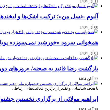
11 آذر 1404
آلبوم «نسل من»؛ ترکیب اشک‌ها و لبخنده
08 آذر 1404
همخوانی سرود «خورشید نمی‌سوزد» پویانفر با ۲ هزار نوجوان 
01 آذر 1404
بازگشت رضا فانید به صحنه/ «روزهای دور
22 آبان 1404
با هدف شناسایی و تقدیر از برترین فعالیت‌های ارتباطی
ابراهیم مولائی از برگزاری نخستین جشنوا
18 آبان 1404