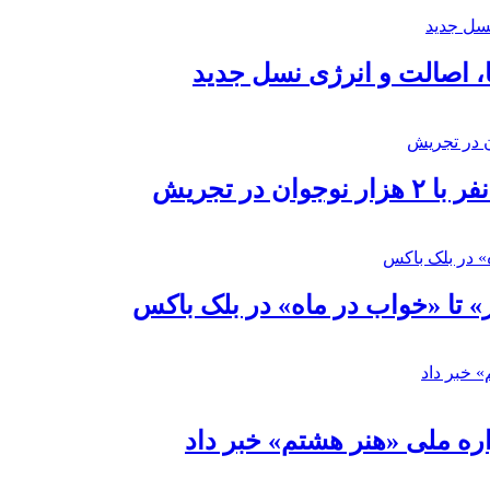
ا، اصالت و انرژی نسل جدید
در تجریش
» تا «خواب در ماه» در بلک باکس
ره ملی «هنر هشتم» خبر داد