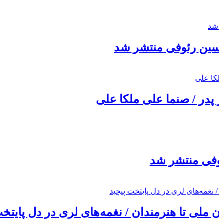
حسین رئوفی منتشر شد
 پدر / صنما علی ملکا علی
ئوفی منتشر شد
ملی تا هنرمندان / نغمه‌های لری در دل پایتخت