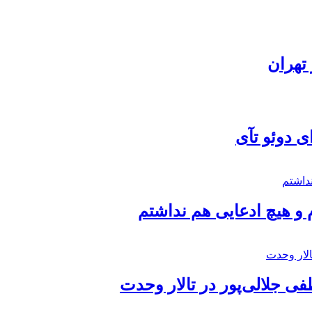
تهران
ی دوئو تآی
 و هیچ ادعایی هم نداشتم
 جلالی‌پور در تالار وحدت