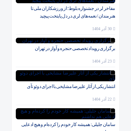
مفاخر لر در جشنواره بلوط؛ از ورزشکاران ملی تا
هنرمندان / نغمه‌های لری در دل پایتخت پیچید
30 آذر 1404
برگزاری رویداد تخصصی حنجره و آواز در تهران
23 آذر 1404
انتشار یکی از آثار علیرضا مشایخی با اجرای دوئو تآی
22 آذر 1404
سامان جلیلی: همیشه کار خودم را کرده‌ام و هیچ ادعایی