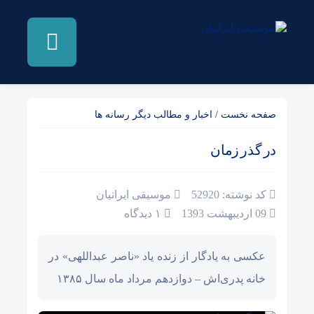
صفحه نخست
/
اخبار و مطالب دیگر رسانه ها
در گذر زمان
کد نوشته: 52920
موسیقی ایرانیان
09 اردیبهشت 1393
۱ دیدگاه
عکسی به یادگار از زنده یاد «ناصر عبداللهی» در
خانه پدری‌اش – دوازدهم مرداد ماه سال ۱۳۸۵