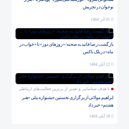
نوجوان در تجریش
01 آذر 1404
بازگشت رضا فانید به صحنه/ «روزهای دور» تا «خواب در
ماه» در بلک باکس
22 آبان 1404
با هدف شناسایی و تقدیر از برترین فعالیت‌های ارتباطی
ابراهیم مولائی از برگزاری نخستین جشنواره ملی «هنر
هشتم» خبر داد
18 آبان 1404