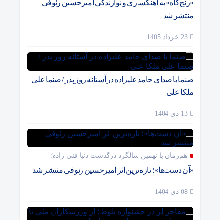
«رنج‌گاه» به آهنگسازی و نوازندگی امیرحسین رئوفی
منتشر شد
23 خرداد 1405
صنما با صدای حامد علیزاده در آستانه روز پدر / صنما علی
ملکا علی
13 دی 1404
هم‌زمان با نهمین سالگرد درگذشت دنیا فنی زاده؛
«آن دست‌ها»؛ تازه‌ترین اثر امیرحسین رئوفی منتشر شد
08 دی 1404