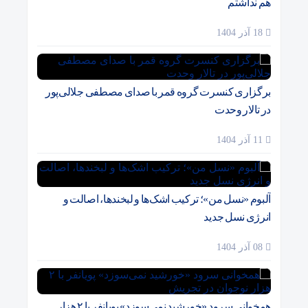
هم نداشتم
18 آذر 1404
برگزاری کنسرت گروه قمر با صدای مصطفی جلالی‌پور
در تالار وحدت
11 آذر 1404
آلبوم «نسل من»؛ ترکیب اشک‌ها و لبخندها، اصالت و
انرژی نسل جدید
08 آذر 1404
همخوانی سرود «خورشید نمی‌سوزد» پویانفر با ۲ هزار