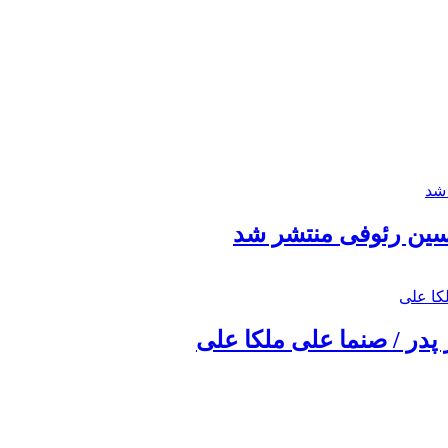
حسین رئوفی منتشر شد
 پدر / صنما علی ملکا علی