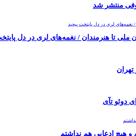
ئوفی منتشر شد
ملی تا هنرمندان / نغمه‌های لری در دل پایتخت
تهران
ی دوئو تآی
 و هیچ ادعایی هم نداشتم