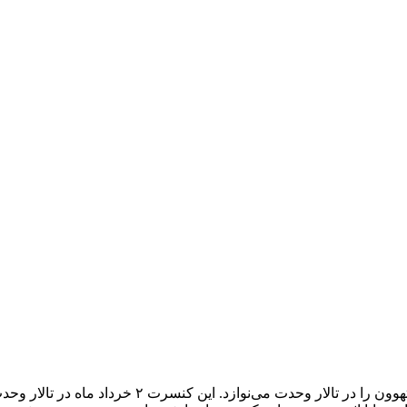
رافائل میناسکانیان، پیانیست برجسته ایرانی «سونات آپ