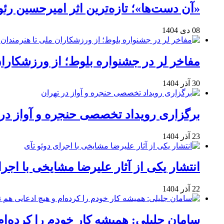
«آن دست‌ها»؛ تازه‌ترین اثر امیرحسین ر
08 دی 1404
مفاخر لر در جشنواره بلوط؛ از ورزشکاران 
30 آذر 1404
برگزاری رویداد تخصصی حنجره و آواز در 
23 آذر 1404
انتشار یکی از آثار علیرضا مشایخی با اجرا
22 آذر 1404
سامان جلیلی: همیشه کار خودم را کرده‌ام