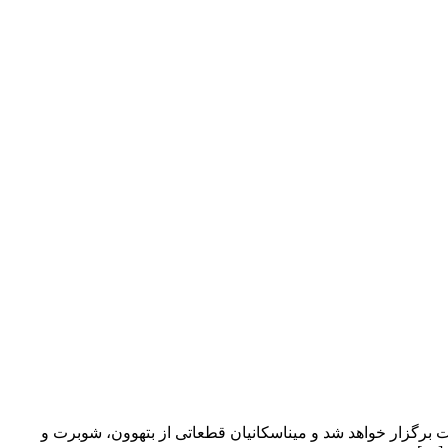
اسیوناتا» اثر بتهوون را در تالار وحدت می‌نوازد. این کنسرت ۲ خرداد ماه در تالار وحدت برگزار خواهد شد و میناسکانیان قطعاتی از بتهوون، شوبرت و