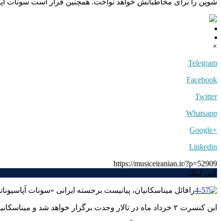
شوپن را برای مخاطبانش خواهد نواخت. همچنین قرار است سونات آپاسی
×
Telegram
Facebook
Twitter
Whatsapp
+Google
Linkedin
https://musiceiranian.ir/?p=52909
کپی لینک
رافائل میناسکانیان، پیانیست برجسته ایرانی «سونات آپاسیوناتا»
این کنسرت ۲ خرداد ماه در تالار وحدت برگزار خواهد شد و میناسکانیان قطعاتی از بتهوون، شوبرت و شوپن را برای مخاطبانش خواهد نواخت.