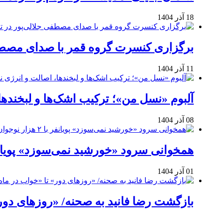
18 آذر 1404
برگزاری کنسرت گروه قمر با صدای مصطفی
11 آذر 1404
آلبوم «نسل من»؛ ترکیب اشک‌ها و لبخنده
08 آذر 1404
همخوانی سرود «خورشید نمی‌سوزد» پویانفر با ۲ هزار نوجوان 
01 آذر 1404
بازگشت رضا فانید به صحنه/ «روزهای دور