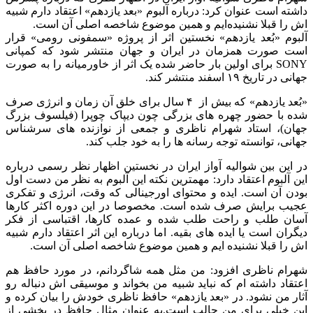
داشته است عنوان کرد: درباره آلبوم «بعد یازدهم» اعتقاد دارم شبیه
اش را قبلا نشنیده‌ایم و همین موضوع شاخصه اصلی آن است.
آلبوم «بُعد یازدهم» نخستین اثر از پروژه «سمفونی رومی» قرار
است صورت همزمان در ایران و جهان منتشر شود که کمپانی
SONY برای اولین بار حاضر شده یک اثر از خاورمیانه را به صورت
جهانی در تاریخ ۱۹ اسفند منتشر کند.
«بُعد یازدهم» که بیش از ۴ سال برای خلق آن زمان و انرژی صرف
شده با حضور چهره های بزرگی چون دیپاک چوپرا (فیلسوف بزرگ
جهان)، استاد شهرام ناظری و جمعی از نوازنده های سرشناس
جهانی، توانسته توجه رسانه ها را به خود جلب کند.
در این بین شوالیه آواز ایران در نخستین اظهار نظر رسمی درباره
این آلبوم اعتقاد دارد: مهمترین نکته این آلبوم به نظر من دست اول
بودن آن است. ایده و محتوای اورجینالی که وقت، انرژی و تفکری
عجیب برایش صرف شده است. مخصوصا در این دوره اکثر کارها
آسان طلب و راحت طلب شده و عمده کارها، اقتباسی از فکر
دیگران است یا ایده های بقیه. اما درباره این اثر اعتقاد دارم شبیه
اش را قبلا نشنیده ایم و همین موضوع شاخصه اصلی آن است.
شهرام ناظری افزود: من مثل همه شاگردانم، در مورد حافظ هم
اعتقاد داشته ام که نباید شبیه من بخواند و موسیقی اش دنباله رو
آثار من نشود. در «بعد یازدهم» حافظ ناظری خودش را بیان کرده و
این خیلی برای من جالب است.به عنوان مثال حافظ در بخشی از