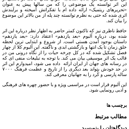
این اثر توانسته یک موضوعی را که من سالها پیش به عنوان
«تحریرهای ریتمیک» ارائه داده ام با تفکراتش آمیخته و برآیندش
اثری شده که حتی به نظرم توانسته چند پله از من بالاتر این موضوع
را بیان کند.
حافظ ناظری نیز که تاکنون کمتر حاضر به اظهار نظر درباره این اثر
شده بود، درباره آلبوم «بعد یازدهم» اعتقاد دارد: «بعد یازدهم»
داستان بوجود آمدن هستی است. از شروع و ابتدایی ترین لحظه
خلق زمان تا یک انتها و بازگشتی ابدی و ناگفته. این آلبوم کلا از چهار
فصل تشکیل شده که در کل چرخه حیات را از نگاه درونی من در
قالب یک اثر موسیقی بیان می کند. با توجه به تبلیغات منفی ای که
در رسانه های جهان از ایران ارائه داده می شود، امیدوارم این اثر
در حد خودش بتواند بعد دیگری را از تاریخ و عظمت فرهنگ ۷۰۰۰
ساله پارسی و کُرد را به جهانیان معرفی کند.
این آلبوم قرار است در مراسمی ویژه و با حضور چهره های فرهنگی
و ادبی رونمایی شود.
برچسب ها
مطالب مرتبط
دیدگاهتان را بنویسید