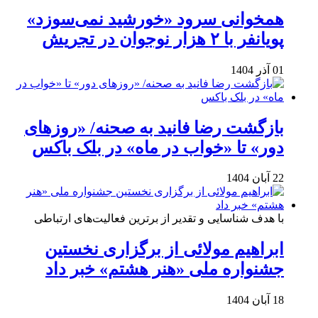
همخوانی سرود «خورشید نمی‌سوزد»
پویانفر با ۲ هزار نوجوان در تجریش
01 آذر 1404
بازگشت رضا فانید به صحنه/ «روزهای
دور» تا «خواب در ماه» در بلک باکس
22 آبان 1404
با هدف شناسایی و تقدیر از برترین فعالیت‌های ارتباطی
ابراهیم مولائی از برگزاری نخستین
جشنواره ملی «هنر هشتم» خبر داد
18 آبان 1404