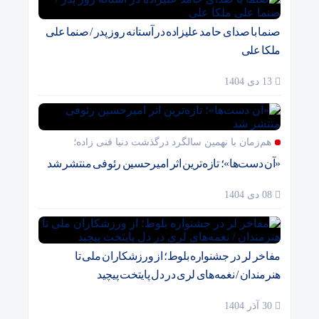
صنما با صدای حامد علیزاده در آستانه روز پدر / صنما علی
ملکا علی
13 دی 1404
هم‌زمان با نهمین سالگرد درگذشت دنیا فنی زاده؛
«آن دست‌ها»؛ تازه‌ترین اثر امیرحسین رئوفی منتشر شد
08 دی 1404
مفاخر لر در جشنواره بلوط؛ از ورزشکاران ملی تا
هنرمندان / نغمه‌های لری در دل پایتخت پیچید
30 آذر 1404