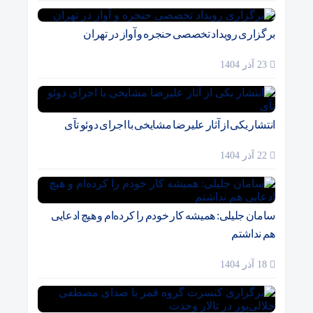
برگزاری رویداد تخصصی حنجره و آواز در تهران
23 آذر 1404
انتشار یکی از آثار علیرضا مشایخی با اجرای دوئو تآی
22 آذر 1404
سامان جلیلی: همیشه کار خودم را کرده‌ام و هیچ ادعایی
هم نداشتم
18 آذر 1404