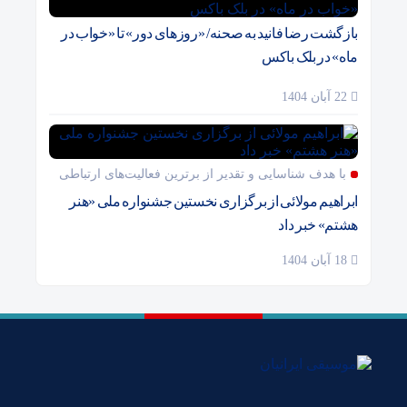
بازگشت رضا فانید به صحنه/ «روزهای دور» تا «خواب در
ماه» در بلک باکس
22 آبان 1404
با هدف شناسایی و تقدیر از برترین فعالیت‌های ارتباطی
ابراهیم مولائی از برگزاری نخستین جشنواره ملی «هنر
هشتم» خبر داد
18 آبان 1404