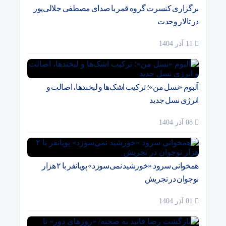
برگزاری کنسرت گروه قمر با صدای مصطفی جلالی‌پور
در تالار وحدت
11 آذر 1404
آلبوم «نسل من»؛ ترکیب اشک‌ها و لبخندها، اصالت و
انرژی نسل جدید
08 آذر 1404
همخوانی سرود «خورشید نمی‌سوزد» پویانفر با ۲ هزار
نوجوان در تجریش
01 آذر 1404