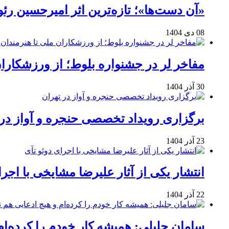
«آن دست‌ها»؛ تازه‌ترین اثر امیرحسین ر
08 دی 1404
مفاخر لر در جشنواره بلوط؛ از ورزشکاران 
30 آذر 1404
برگزاری رویداد تخصصی حنجره و آواز در 
23 آذر 1404
انتشار یکی از آثار علیرضا مشایخی با اجرا
22 آذر 1404
سامان جلیلی: همیشه کار خودم را کرده‌ام