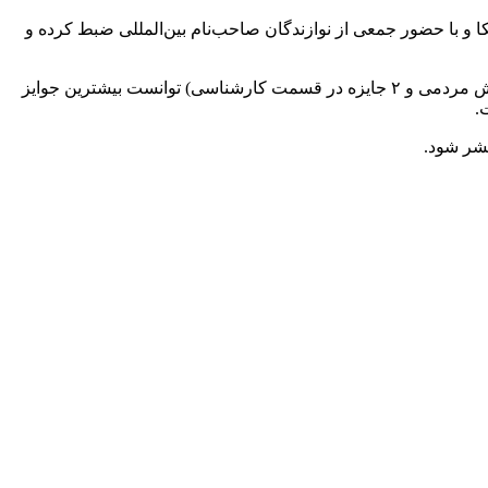
کا و با حضور جمعی از نوازندگان صاحب‌نام بین‌المللی ضبط کرده و
«همایون شجریان» که در «نخستین جشن سالانه موسیقی ما» -که تیرماه گذشته در تالار وحدت برگزار شد- با کسب ۴ جایزه (۲ جایزه در بخش مردمی و ۲ جایزه در قسمت کارشناسی) توانست بیشترین جوایز
.
شر شود.