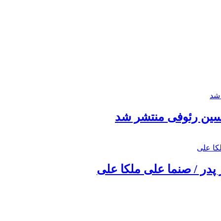
حسین رئوفی منتشر شد
 پدر / صنما علی ملکا علی