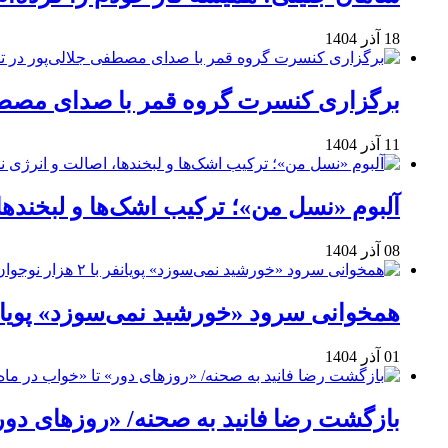
18 آذر 1404
برگزاری کنسرت گروه قمر با صدای مصطفی
11 آذر 1404
آلبوم «نسل من»؛ ترکیب اشک‌ها و لبخنده
08 آذر 1404
همخوانی سرود «خورشید نمی‌سوزد» پویانفر با ۲ هزار نوجوان 
01 آذر 1404
بازگشت رضا فانید به صحنه/ «روزهای دور