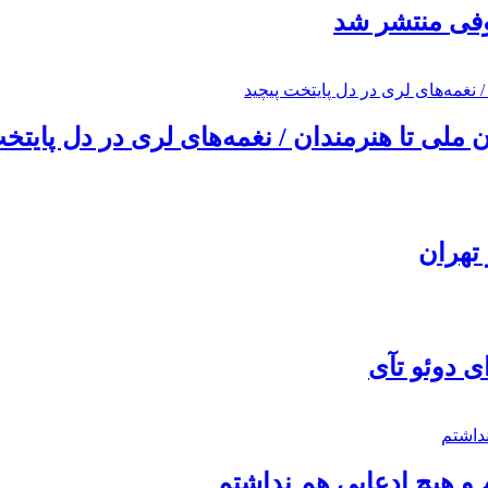
ئوفی منتشر شد
ملی تا هنرمندان / نغمه‌های لری در دل پایتخت
تهران
ی دوئو تآی
 و هیچ ادعایی هم نداشتم