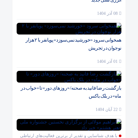
08 آذر 1404
همخوانی سرود «خورشید نمی‌سوزد» پویانفر با ۲ هزار
نوجوان در تجریش
01 آذر 1404
بازگشت رضا فانید به صحنه/ «روزهای دور» تا «خواب در
ماه» در بلک باکس
22 آبان 1404
با هدف شناسایی و تقدیر از برترین فعالیت‌های ارتباطی