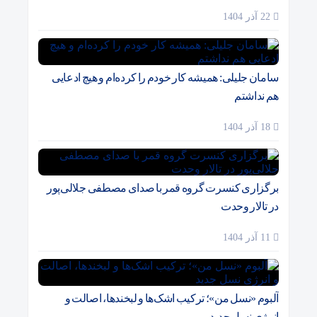
22 آذر 1404
سامان جلیلی: همیشه کار خودم را کرده‌ام و هیچ ادعایی
هم نداشتم
18 آذر 1404
برگزاری کنسرت گروه قمر با صدای مصطفی جلالی‌پور
در تالار وحدت
11 آذر 1404
آلبوم «نسل من»؛ ترکیب اشک‌ها و لبخندها، اصالت و
انرژی نسل جدید