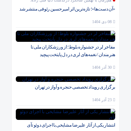
هم‌زمان با نهمین سالگرد درگذشت دنیا فنی زاده؛
«آن دست‌ها»؛ تازه‌ترین اثر امیرحسین رئوفی منتشر شد
08 دی 1404
مفاخر لر در جشنواره بلوط؛ از ورزشکاران ملی تا
هنرمندان / نغمه‌های لری در دل پایتخت پیچید
30 آذر 1404
برگزاری رویداد تخصصی حنجره و آواز در تهران
23 آذر 1404
انتشار یکی از آثار علیرضا مشایخی با اجرای دوئو تآی