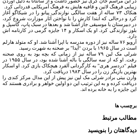
در این مراسم جان کری نیز حضور داشت و از سانتانا به دلیل آوردن
زیبایی فرهنگ لاتین و قافیه هایش به فرهنگ آمریکایی قدردانی کرد.
هنکاک ۷۳ ساله از هفت سالگی نوازندگی پیانو را در شیکاگو آغاز
کرد و درحالی که ابتدا کارش را با نواختن آثار موزارت شروع کرد،
در دبیرستان با موسیقی جاز آشنا شد و بعدها در سبک پاپ، گاسپل و
بلوز نوازندگی کرد. او یک اسکار و ۱۴ جایزه گرمی در کارنامه اش
دارد.
آرویو ۷۶ ساله نیز از دوره مدرسه با اپرا آشنا شد. او که متولد هارلم
است در سال ۱۹۶۵ با بردن “آیدا” بر صحنه به شهرت رسید.
شرلی مک لین ۷۹ ساله نیز از زمانی که بچه بود به روی صحنه
رفت. او که از سه سالگی با باله آشنا شده بود، در سال ۱۹۵۵ در
فیلم “دردسر هری” به کارگردانی آلفرد هیچکاک بازی کرد. او اسکار
بهترین بازیگر زن را در سال ۱۹۸۳ دریافت کرد.
وارن بیتی برادر شرلی مک لین نیز پیش از این مدال مرکز کندی را
دریافت کرده و به این ترتیب این دو اولین خواهر و برادری هستند که
این جایزه را به خانه برده اند.
برچسب ها
مطالب مرتبط
دیدگاهتان را بنویسید