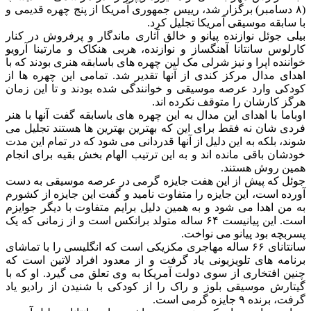
(۸ دسامبر) برگزار شد، رییس جمهوری آمریکا از پنج چهره قدیمی و
با سابقه موسیقی آمریکا تجلیل کرد.
بیلی جوئل نوازنده پیانو و خالق آثاری ماندگار و پرفروش در کنار
کارلوس سانتانا آهنگساز و نوازنده، هربی هنکاک و مارتینا آرویو
خواننده اپرا و نیز شرلی مک لین چهره های باسابقه هنری بودند که با
اهدای مدال مرکز کندی از آنها تقدیر شد. تمامی این چهره ها از
کودکی وارد عرصه موسیقی و خوانندگی شده بودند و تا این زمان
هرگز کارشان را متوقف نکرده اند.
اوباما با اهدای این مدال به این چهره های باسابقه گفت آنها با هنر
فردی شان نه فقط برای این که بهترین بهترین ها هستند تجلیل می
شوند، بلکه به این دلیل از آنها قدردانی می شود که در تمام این مدت
خودشان باقی مانده اند و به این ترتیب الهام بخش بقیه برای انجام
همین روش هستند.
جوئل که پیش از این هفت جایزه گرمی در عرصه موسیقی به دست
آورده است، این جایزه را متفاوت نامید و گفت این جایزه از کشورم
به من اهدا می شود و به همین دلیل برایم متفاوت با دیگر جوایزم
است. این پیانیست ۶۴ ساله متولد برانکس است و از زمانی که یک
پسربچه بود پیانو می نواخت.
سانتانای ۶۶ ساله مهاجری مکزیکی است که انگلیسی را با تماشای
برنامه های تلویزیونی یاد گرفت و از معدود افراد لاتین است که
چنین افتخاری از سوی دولت آمریکا به وی تعلق می گیرد. او که با
گیتارش موسیقی بلوز و راک را از کودکی با شنیدن از رادیو یاد
گرفت، برنده ۹ جایزه گرمی است.