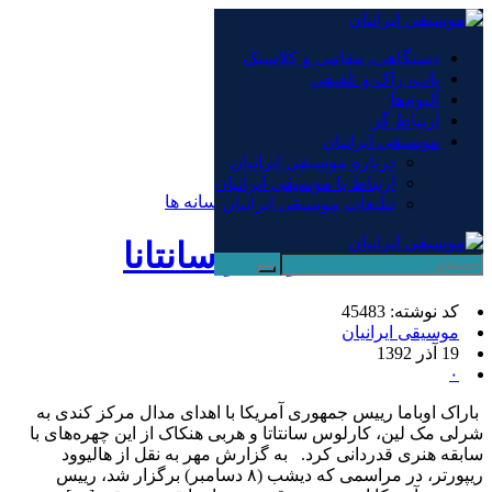
×
دستگاهی، مقامی و کلاسیک
پاپ، راک و تلفیقی
دستگاهی، مقامی و کلاسیک
آلبوم‌ها
پاپ، راک و تلفیقی
ارتباط گر
آلبوم‌ها
موسیقی ایرانیان
ارتباط گر
درباره موسیقی ایرانیان
موسیقی ایرانیان
ارتباط با موسیقی ایرانیان
صفحه نخست
/
اخبار و مطالب دیگر رسانه ها
تبلیغات موسیقی ایرانیان
تجلیل جان کری از سانتانا
کد نوشته: 45483
موسیقی ایرانیان
19 آذر 1392
۰
باراک اوباما رییس جمهوری آمریکا با اهدای مدال مرکز کندی به
شرلی مک لین، کارلوس سانتاتا و هربی هنکاک از این چهره‌های با
سابقه هنری قدردانی کرد. به گزارش مهر به نقل از هالیوود
ریپورتر، در مراسمی که دیشب (۸ دسامبر) برگزار شد، رییس