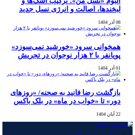
آلبوم «نسل من»؛ ترکیب اشک‌ها و
لبخندها، اصالت و انرژی نسل جدید
08 آذر 1404
همخوانی سرود «خورشید نمی‌سوزد»
پویانفر با ۲ هزار نوجوان در تجریش
01 آذر 1404
بازگشت رضا فانید به صحنه/ «روزهای
دور» تا «خواب در ماه» در بلک باکس
22 آبان 1404