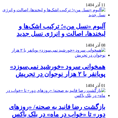
11 آذر 1404
آلبوم «نسل من»؛ ترکیب اشک‌ها و
لبخندها، اصالت و انرژی نسل جدید
08 آذر 1404
همخوانی سرود «خورشید نمی‌سوزد»
پویانفر با ۲ هزار نوجوان در تجریش
01 آذر 1404
بازگشت رضا فانید به صحنه/ «روزهای
دور» تا «خواب در ماه» در بلک باکس