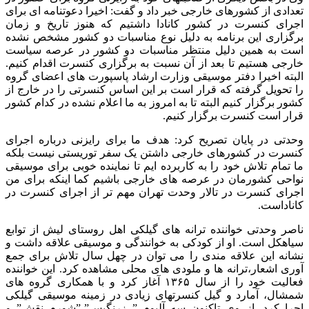
تعدادی از کشورهای خارجی خبر داد و گفت: اخیرا دعوتنامه ای برای
اجرای کنسرت در کشور کانادا داشتیم که هنوز تاریخ و زمان
برگزاری این برنامه به دلیل نوع مناسبات دو کشور مشخص نشده
است به همین دلیل منتظر مناسبات دو کشور در عرصه سیاست
خارجی هستیم تا بعد از آن نسبت به برگزاری کنسرت اقدام کنیم.
البته اخیرا دفتر موسیقی وزارت ارشاد پاسپورت های اعضای گروه
را تحویل گرفته که قرار است بر این اساس کنسرتی را در خارج از
کشور برگزار کنیم البته تا به امروز به ما اعلام نشده در کدام کشور
قرار است کنسرت برگزار کنیم.
وحدتی در پایان تصریح کرد: هدف ما برای رایزنی درباره اجرای
کنسرت در کشورهای خارجی داشتن یک سفر توریستی نیست بلکه
ما تمام تلاش خود را به کاربرده ایم تا نماینده خوبی برای موسیقی
نواحی کشورمان در عرصه های خارجی باشیم کما اینکه برای من
اجرای کنسرت در تالار وحدت تهران مهم تر از اجرای کنسرت در
کاناداست.
ناصر وحدتی خواننده ترانه های گیلکی اهل روستای لیش از توابع
سیاهکل است. او از کودکی به خوانندگی و موسیقی علاقه داشت و
نشانه این علاقه مندی را می توان در چهل سال تلاش برای جمع
آوری اشعار،ترانه ها و ملودی های محلی مشاهده کرد. این خواننده
فعالیت خود را از سال ۱۳۶۵ آغاز کرد و با همکاری گروه های
شمشال، آمارد و گیل کنسرتهای زیادی در زمینه موسیقی گیلکی
اجرا کرد. از وی تاکنون سه آلبوم ” زرنگیس”،”شورم نقش” و