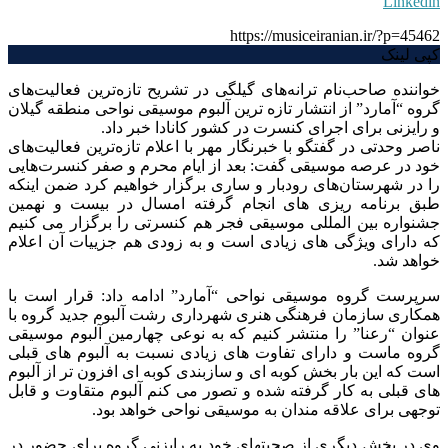
Linkedin
https://musiceiranian.ir/?p=45462
کپی لینک
خواننده صاحب‌نام ترانه‌های گیلگی در تشریح تازه‌ترین فعالیت‌های
گروه “آمارد” از انتشار تازه ترین آلبوم موسیقی نواحی منطقه گیلان
و رایزنی برای اجرای کنسرت در کشور کانادا خبر داد.
ناصر وحدتی در گفتگو با خبرنگار مهر با اعلام تازه‌ترین فعالیت‌های
خود در عرصه موسیقی گفت: بعد از ایام محرم و صفر کنسرت‌هایی
را در شهرستان‌های رودبار و ساری برگزار خواهیم کرد ضمن اینکه
طبق برنامه ریزی های انجام گرفته امسال در بیست و نهمین
جشنواره بین المللی موسیقی فجر هم کنسرتی را برگزار می کنیم
که دارای ویژگی های زیادی است و به زودی هم جزییات آن اعلام
خواهد شد.
سرپرست گروه موسیقی نواحی “آمارد” ادامه داد: قرار است با
همکاری سازمان فرهنگی هنری شهرداری رشت آلبوم جدید گروه با
عنوان “رعنا” را منتشر کنیم که به نوعی چهارمین آلبوم موسیقی
گروه ماست و دارای تفاوت های زیادی نسبت به آلبوم های قبلی
است که این بار بخش کوبه ای و سازبندی کوبه ای افزون تر از آلبوم
های قبلی به کار گرفته شده و تصور می کنم آلبوم متقاوت و قابل
توجهی برای علاقه مندان به موسیقی نواحی خواهد بود.
وی در بخش دیگری از صحبتهای خود به رایزنی گروه برای حضور در