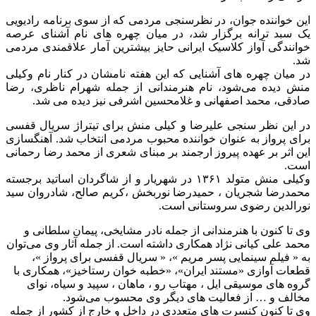
این خواننده جوان، در نظرسنجی مردمی که از سوی برنامه رادیویی
یک سبد ترانه برگزار شد، در میان چهره های نام آشنای عرصه
خوانندگی آواز کلاسیک ایرانی حایز بیشترین آمار علاقمندی مردمی
شد.
در میان چهره های آشنایی که این هفته نامشان در کنار نام وکیلی
منش دیده می‌شود، نام هنرمندانی از جمله شهرام ناظری، رضا
صادقی، محمد اصفهانی و غلامحسین اشرفی نیز دیده می شد.
در این نظر سنجی علیرضا و کیلی منش برای تیتراژ سریال قفسی
برای پرواز به عنوان خواننده محبوب مردمی انتخاب شد. آهنگسازی
این اثر بر عهده پیروز ارجمند بر مبنای شعری از محمد رضا رحمانی
است.
وکیلی منش متولد ۱۳۶۱ در شهریار و از شاگردان اساتید برجسته
محمدرضا شجریان ، حمیدرضا نوربخش ،کریم صالح، شادروان سید
نورالدین رضوی سروستانی است.
وی تا کنون با هنرمندانی از جمله نادر مشایخی، پیمان سلطانی و
محمد علی کیانی نژاد همکاری داشته است. از جمله آثار وی می‌توان
به « فیلم سینمایی پسر مریم »، « سریال قفسی برای پرواز »،
قطعات آوازی «مستند ایران»، «خطبه خوان رستاخیز»، همکاری با
گروه های موسیقی ایل ، مهتاب رو ، ماهان ، سپید و سیاه، نوای
مخالف و … از فعالیت های دیگر وی محسوب می‌شود.
وی تا کنون کنسرت های متعددی در داخل و خارج از کشور از جمله