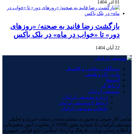
01 آذر 1404
بازگشت رضا فانید به صحنه/ «روزهای
دور» تا «خواب در ماه» در بلک باکس
22 آبان 1404
دستگاهی، مقامی و کلاسیک
پاپ، راک و تلفیقی
آلبوم‌ها
ارتباط گر
موسیقی ایرانیان
درباره موسیقی ایرانیان
ارتباط با موسیقی ایرانیان
تبلیغات موسیقی ایرانیان
تمامی آثار صوتی و تصویری منتشرشده در سایت خبری و تحلیلی
موسیقی ایرانیان (با شماره مجوز 74398 از معاونت امور مطبوعاتی
و اطلاع رسانی وزارت فرهنگ و ارشاد اسلامی) تابع قوانین جمهوری