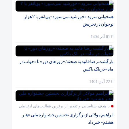
همخوانی سرود «خورشید نمی‌سوزد» پویانفر با ۲ هزار
نوجوان در تجریش
01 آذر 1404
بازگشت رضا فانید به صحنه/ «روزهای دور» تا «خواب در
ماه» در بلک باکس
22 آبان 1404
با هدف شناسایی و تقدیر از برترین فعالیت‌های ارتباطی
ابراهیم مولائی از برگزاری نخستین جشنواره ملی «هنر
هشتم» خبر داد