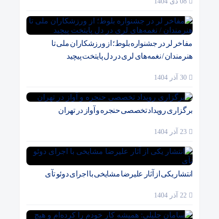
08 دی 1404
مفاخر لر در جشنواره بلوط؛ از ورزشکاران ملی تا
هنرمندان / نغمه‌های لری در دل پایتخت پیچید
30 آذر 1404
برگزاری رویداد تخصصی حنجره و آواز در تهران
23 آذر 1404
انتشار یکی از آثار علیرضا مشایخی با اجرای دوئو تآی
22 آذر 1404