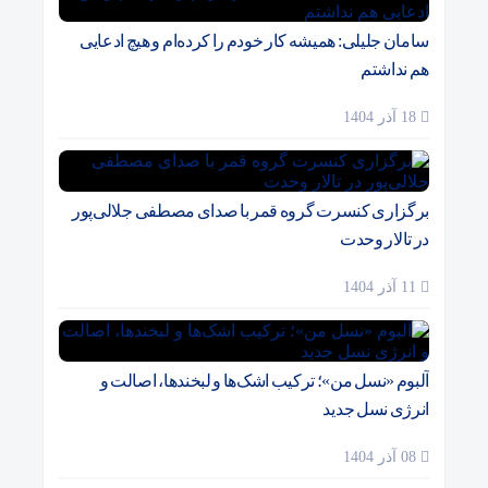
سامان جلیلی: همیشه کار خودم را کرده‌ام و هیچ ادعایی
هم نداشتم
18 آذر 1404
برگزاری کنسرت گروه قمر با صدای مصطفی جلالی‌پور
در تالار وحدت
11 آذر 1404
آلبوم «نسل من»؛ ترکیب اشک‌ها و لبخندها، اصالت و
انرژی نسل جدید
08 آذر 1404