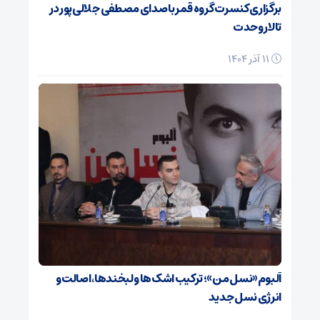
برگزاری کنسرت گروه قمر با صدای مصطفی جلالی‌پور در
تالار وحدت
11 آذر 1404
آلبوم «نسل من»؛ ترکیب اشک‌ها و لبخندها، اصالت و
انرژی نسل جدید