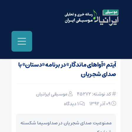
صفحه نخست
/
اخبار و مطالب دیگر رسانه ها
آیتم «آواهای ماندگار» در برنامه «دستان» با
صدای شجریان
کد نوشته: 45272
موسیقی ایرانیان
09 آذر 1392
۱ دیدگاه
ممنوعیت صدای شجریان در صداوسیما شکسته