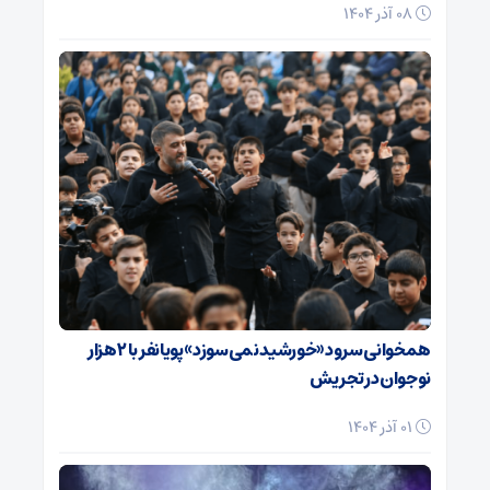
08 آذر 1404
همخوانی سرود «خورشید نمی‌سوزد» پویانفر با ۲ هزار
نوجوان در تجریش
01 آذر 1404