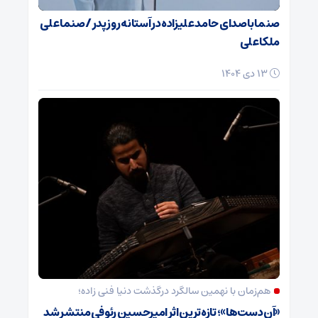
صنما با صدای حامد علیزاده در آستانه روز پدر / صنما علی
ملکا علی
13 دی 1404
هم‌زمان با نهمین سالگرد درگذشت دنیا فنی زاده؛
«آن دست‌ها»؛ تازه‌ترین اثر امیرحسین رئوفی منتشر شد