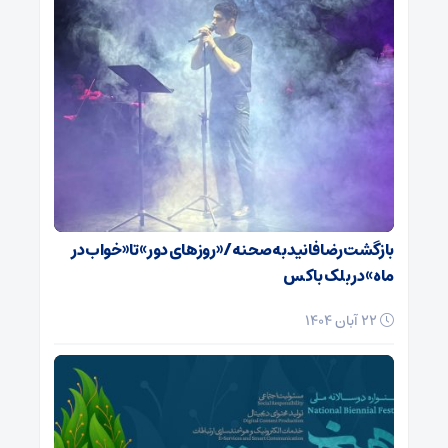
بازگشت رضا فانید به صحنه/ «روزهای دور» تا «خواب در
ماه» در بلک باکس
22 آبان 1404