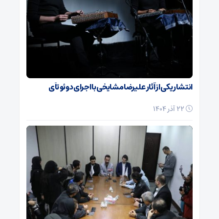
انتشار یکی از آثار علیرضا مشایخی با اجرای دوئو تآی
22 آذر 1404