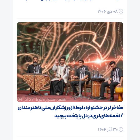
08 دی 1404
مفاخر لر در جشنواره بلوط؛ از ورزشکاران ملی تا هنرمندان
/ نغمه‌های لری در دل پایتخت پیچید
30 آذر 1404